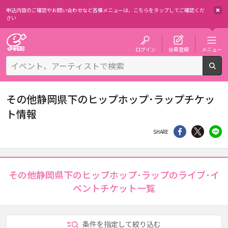
申込内容のご確認やお問い合わせなど各種メニューは、
こちらをタップしてご確認くだ
さい
チケット予約・購入・販売のイープラス
ログイン
会員登録
メニュー
検
その他静岡県下のヒップホップ･ラップチケッ
ト情報
シェア
Twitter
li
SHARE
その他静岡県下のヒップホップ･ラップのライブ･イ
ベントチケット一覧
条件を指定して絞り込む