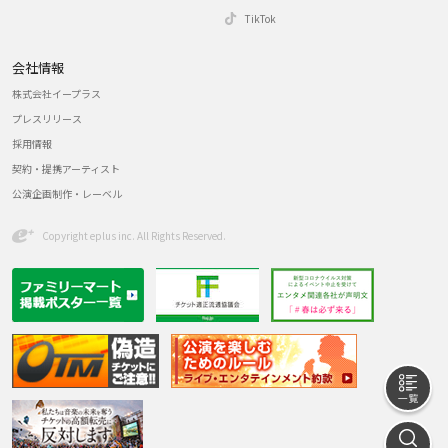
TikTok
会社情報
株式会社イープラス
プレスリリース
採用情報
契約・提携アーティスト
公演企画制作・レーベル
Copyright eplus inc. All Rights Reserved.
一
探