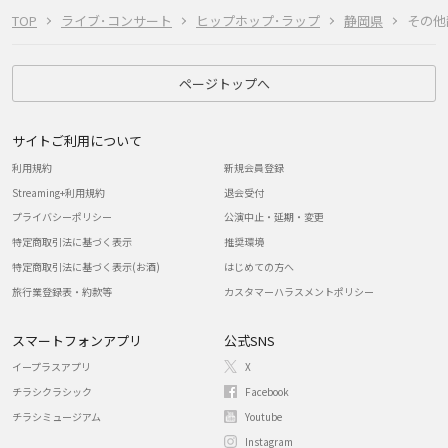
TOP
ライブ･コンサート
ヒップホップ･ラップ
静岡県
その他
ページトップへ
サイトご利用について
利用規約
新規会員登録
Streaming+利用規約
退会受付
プライバシーポリシー
公演中止・延期・変更
特定商取引法に基づく表示
推奨環境
特定商取引法に基づく表示(お酒)
はじめての方へ
旅行業登録表・約款等
カスタマーハラスメントポリシー
スマートフォンアプリ
公式SNS
イープラスアプリ
X
チラシクラシック
Facebook
チラシミュージアム
Youtube
Instagram