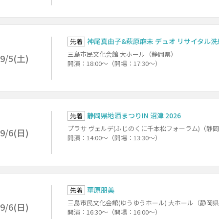
神尾真由子&萩原麻未 デュオ リサイタル
先着
三島市民文化会館 大ホール（静岡県）
9/5(土)
開演：18:00～（開場：17:30～）
静岡県地酒まつりIN 沼津 2026
先着
プラサ ヴェルデ(ふじのくに千本松フォーラム)（静
9/6(日)
開演：14:00～（開場：13:30～）
華原朋美
先着
三島市民文化会館(ゆうゆうホール) 大ホール（静岡
9/6(日)
開演：16:30～（開場：16:00～）