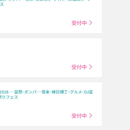
ス
受付中
受付中
2026 ─ 盆祭･ボンパ ─音楽･縁日横丁･グルメ･DJ盆
祭りフェス
受付中