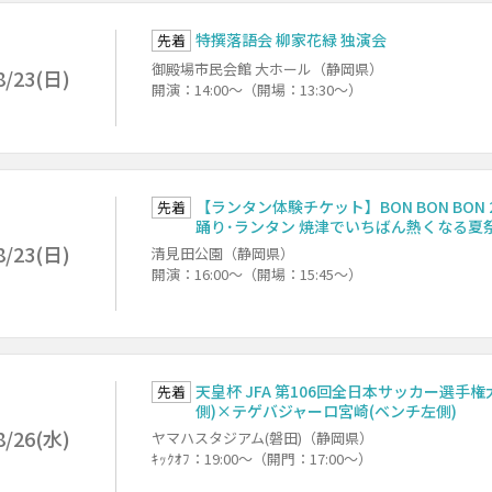
特撰落語会 柳家花緑 独演会
先着
御殿場市民会館 大ホール（静岡県）
8/23(日)
開演：14:00～（開場：13:30～）
【ランタン体験チケット】BON BON BON 
先着
踊り･ランタン 焼津でいちばん熱くなる夏
8/23(日)
清見田公園（静岡県）
開演：16:00～（開場：15:45～）
天皇杯 JFA 第106回全日本サッカー選手権大
先着
側)×テゲバジャーロ宮崎(ベンチ左側)
8/26(水)
ヤマハスタジアム(磐田)（静岡県）
ｷｯｸｵﾌ：19:00～（開門：17:00～）