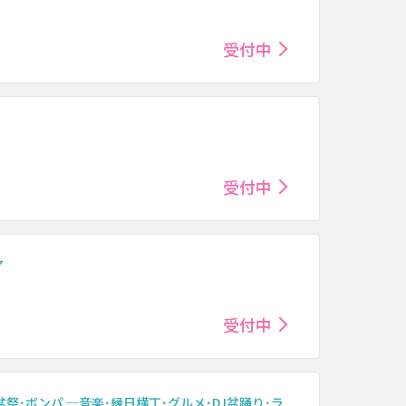
受付中
受付中
ア
受付中
─ 盆祭･ボンパ ─音楽･縁日横丁･グルメ･DJ盆踊り･ラ