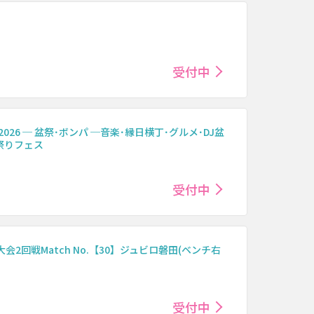
受付中
2026 ─ 盆祭･ボンパ ─音楽･縁日横丁･グルメ･DJ盆
祭りフェス
受付中
会2回戦Match No.【30】ジュビロ磐田(ベンチ右
受付中