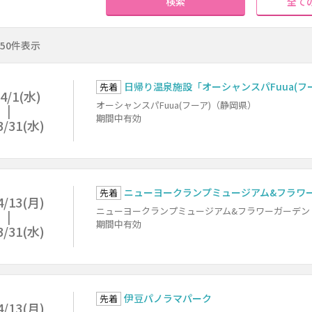
検索
全て
～50件表示
日帰り温泉施設「オーシャンスパFuua(フーア)」 
先着
4/1(水)
オーシャンスパFuua(フーア)（静岡県）
期間中有効
3/31(水)
ニューヨークランプミュージアム&フラワ
先着
4/13(月)
ニューヨークランプミュージアム&フラワーガーデン
期間中有効
3/31(水)
伊豆パノラマパーク
先着
4/13(月)