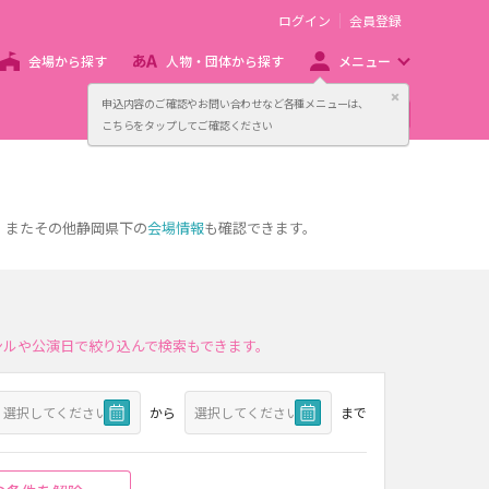
ログイン
会員登録
会場から探す
人物・団体から探す
メニュー
閉じる
申込内容のご確認やお問い合わせなど各種メニューは、
主催者向け販売サービス
こちらをタップしてご確認ください
。またその他静岡県下の
会場情報
も確認できます。
ンルや公演日で絞り込んで検索もできます。
から
まで