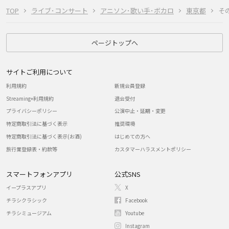
TOP
ライブ･コンサート
アニソン･歌い手･ボカロ
東京都
そ
ページトップへ
サイトご利用について
利用規約
新規会員登録
Streaming+利用規約
退会受付
プライバシーポリシー
公演中止・延期・変更
特定商取引法に基づく表示
推奨環境
特定商取引法に基づく表示(お酒)
はじめての方へ
旅行業登録表・約款等
カスタマーハラスメントポリシー
スマートフォンアプリ
公式SNS
イープラスアプリ
X
チラシクラシック
Facebook
チラシミュージアム
Youtube
Instagram