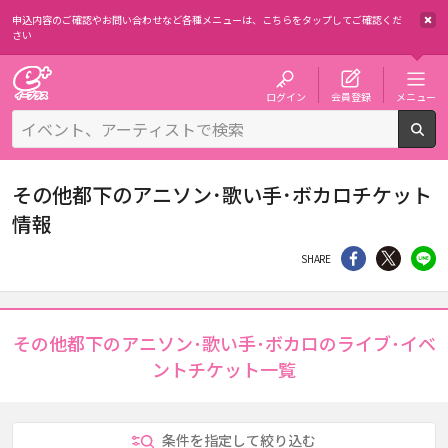
申込内容のご確認やお問い合わせなど各種メニューは、
こちらをタップしてご確認くだ
さい
チケット予約・購入・販売のイープラス
ログイン
会員登録
メニュー
検
その他都下のアニソン･歌い手･ボカロチケット
情報
シェア
Twitter
li
SHARE
その他都下のアニソン･歌い手･ボカロのライブ･イベ
ントチケット一覧
条件を指定して絞り込む