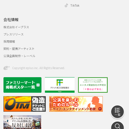
TikTok
会社情報
株式会社イープラス
プレスリリース
採用情報
契約・提携アーティスト
公演企画制作・レーベル
Copyright eplus inc. All Rights Reserved.
一
探