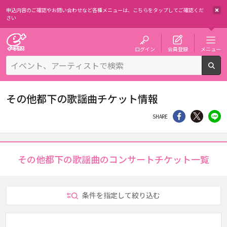
申込内容のご確認やお問い合わせなど各種メニューは、
こちらをタップしてご確認くだ
さい
チケット予約・購入・販売のイープラス
ログイン
会員登録
メニュー
検
その他都下の歌謡曲チケット情報
シェア
Twitter
li
SHARE
その他都下の歌謡曲のコンサートチケット一覧
条件を指定して絞り込む