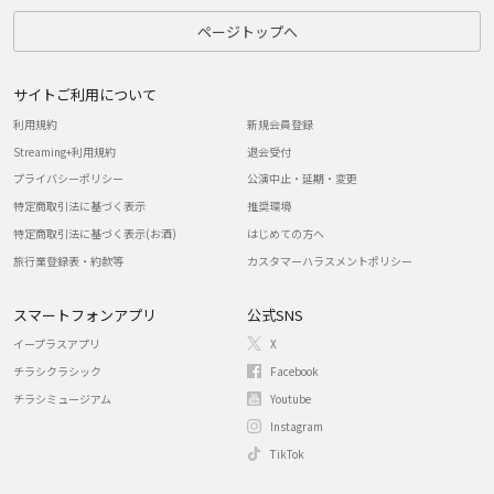
ページトップへ
サイトご利用について
利用規約
新規会員登録
Streaming+利用規約
退会受付
プライバシーポリシー
公演中止・延期・変更
特定商取引法に基づく表示
推奨環境
特定商取引法に基づく表示(お酒)
はじめての方へ
旅行業登録表・約款等
カスタマーハラスメントポリシー
スマートフォンアプリ
公式SNS
イープラスアプリ
X
チラシクラシック
Facebook
チラシミュージアム
Youtube
Instagram
TikTok