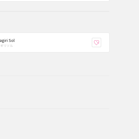
agiri Sol
り登録
お気に入り登録
サギリソル