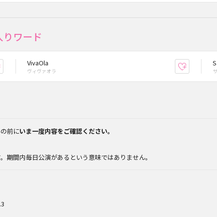
入りワード
VivaOla
S
お気に入り登録
お気に入
ヴィヴァオラ
みの前に
いま一度内容をご確認ください。
。
す。期間内毎日公演があるという意味ではありません。
.3