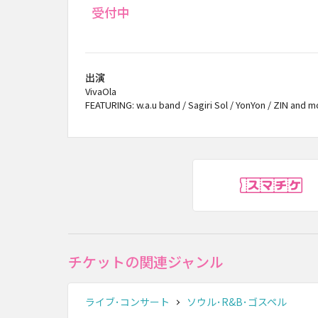
受付中
出演
VivaOla
FEATURING: w.a.u band / Sagiri Sol / YonYon / ZIN and 
ス
チケットの関連ジャンル
ライブ･コンサート
ソウル･R&B･ゴスペル