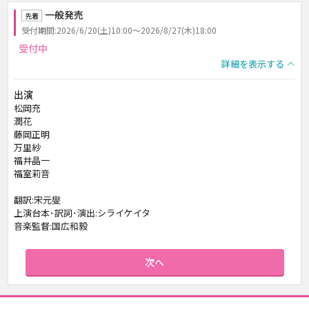
一般発売
先着
受付期間:2026/6/20(土)10:00～2026/8/27(木)18:00
受付中
詳細を表示する
出演
松岡充
潤花
藤岡正明
万里紗
福井晶一
福室莉音
翻訳:宋元燮
上演台本･訳詞･演出:シライケイタ
音楽監督:国広和毅
次へ