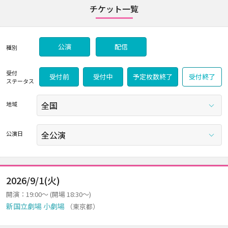
チケット一覧
公演
配信
種別
受付
受付前
受付中
予定枚数終了
受付終了
ステータス
地域
公演日
2026/9/1(火)
開演：19:00～ (開場 18:30～)
新国立劇場 小劇場
（東京都）