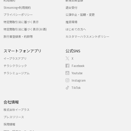
利用規約
新規会員登録
Streaming+利用規約
退会受付
プライバシーポリシー
公演中止・延期・変更
特定商取引法に基づく表示
推奨環境
特定商取引法に基づく表示(お酒)
はじめての方へ
旅行業登録表・約款等
カスタマーハラスメントポリシー
スマートフォンアプリ
公式SNS
イープラスアプリ
X
チラシクラシック
Facebook
チラシミュージアム
Youtube
Instagram
TikTok
会社情報
株式会社イープラス
プレスリリース
採用情報