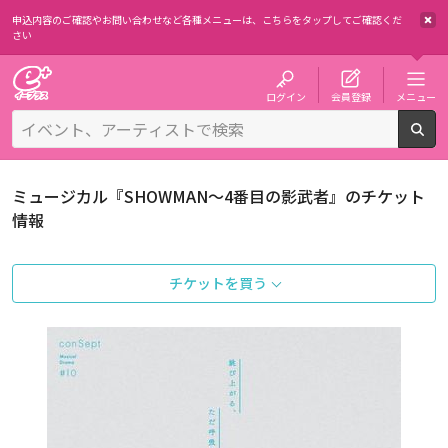
申込内容のご確認やお問い合わせなど各種メニューは、
こちらをタップしてご確認くだ
さい
チケット予約・購入・販売のイープラス
ログイン
会員登録
メニュー
検
ミュージカル『SHOWMAN～4番目の影武者』のチケット
情報
チケットを買う