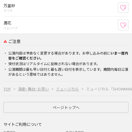
万里紗
お
マリサ
潤花
お
ジュンハナ
ご注意
公演内容は予告なく変更する場合があります。お申し込みの前に
いま一度内
容をご確認ください。
受付状況はリアルタイムに反映されない場合があります。
公演期間は最も早い日付と最も遅い日付を表示しています。期間内毎日公演
があるという意味ではありません。
TOP
演劇･舞台･お笑い
ミュージカル
ミュージカル『SHOWMA
ページトップへ
サイトご利用について