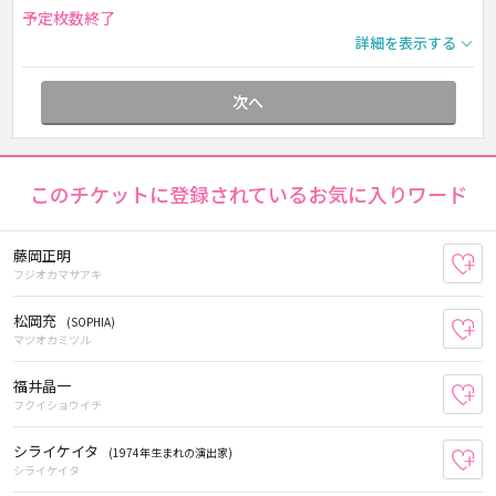
予定枚数終了
詳細を表示する
次へ
このチケットに登録されているお気に入りワード
藤岡正明
お
フジオカマサアキ
松岡充
(SOPHIA)
お
マツオカミツル
福井晶一
お
フクイショウイチ
シライケイタ
(1974年生まれの演出家)
お
シライケイタ