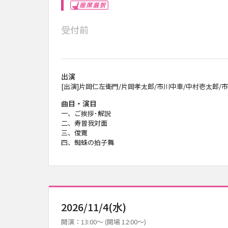
座席選択
受付前
出演
[出演]片岡仁左衛門/片岡孝太郎/市川中車/中村壱太郎/
曲目・演目
一、ご挨拶･解説
二、寿曽我対面
三、俊寛
四、蜘蛛の拍子舞
2026/11/4(水)
開演：13:00～ (開場 12:00～)