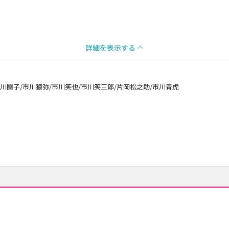
詳細を表示する
市川團子/市川猿弥/市川笑也/市川笑三郎/片岡松之助/市川青虎