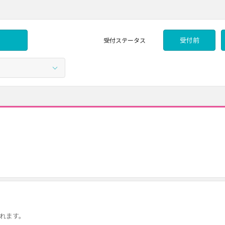
受付前
受付
ステータス
になれます。