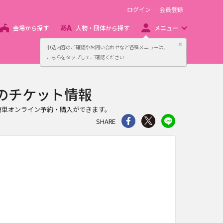
ログイン
会員登録
会場から探す
人物・団体から探す
メニュー
閉じる
申込内容のご確認やお問い合わせなど各種メニューは、
主催者向け販売サービス
こちらをタップしてご確認ください
narch-のチケット情報
、チケットの簡単オンライン予約・購入ができます。
シェア
Twitter
line
SHARE