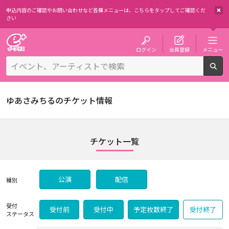
申込内容のご確認やお問い合わせなど各種メニューは、
こちらをタップしてご確認くだ
さい
チケット予約・購入・販売のイープラス
ログイン
会員登録
メニュー
検
ゆあさみちるのチケット情報
チケット一覧
公演
配信
種別
受付
受付前
受付中
予定枚数終了
受付終了
ステータス