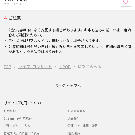
お
ユアサミチル
ご注意
公演内容は予告なく変更する場合があります。お申し込みの前に
いま一度内
容をご確認ください。
受付状況はリアルタイムに反映されない場合があります。
公演期間は最も早い日付と最も遅い日付を表示しています。期間内毎日公演
があるという意味ではありません。
TOP
ライブ･コンサート
J-POP
ゆあさみちる
ページトップへ
サイトご利用について
利用規約
新規会員登録
Streaming+利用規約
退会受付
プライバシーポリシー
公演中止・延期・変更
特定商取引法に基づく表示
推奨環境