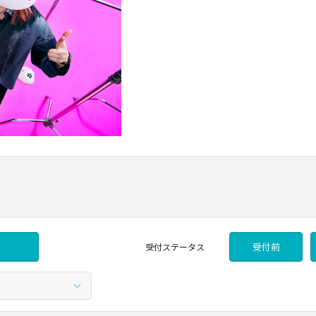
受付前
受付
ステータス