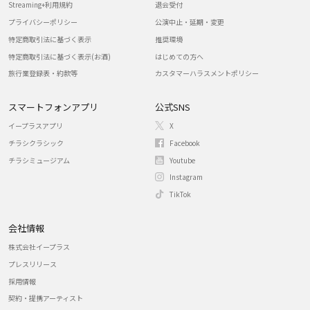
Streaming+利用規約
退会受付
プライバシーポリシー
公演中止・延期・変更
特定商取引法に基づく表示
推奨環境
特定商取引法に基づく表示(お酒)
はじめての方へ
旅行業登録表・約款等
カスタマーハラスメントポリシー
スマートフォンアプリ
公式SNS
イープラスアプリ
X
チラシクラシック
Facebook
チラシミュージアム
Youtube
Instagram
TikTok
会社情報
株式会社イープラス
プレスリリース
採用情報
契約・提携アーティスト