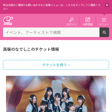
申込内容のご確認やお問い合わせなど各種メニューは、
こちらをタップしてご確認くだ
さい
チケット予約・購入・販売のイープラス
ログイン
会員登録
メニュー
検
高嶺のなでしこのチケット情報
チケットを買う