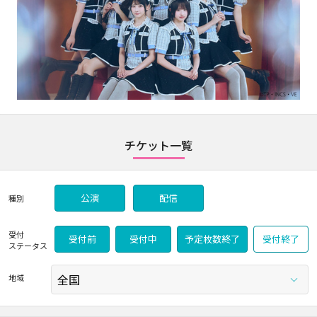
チケット一覧
公演
配信
種別
受付
受付前
受付中
予定枚数終了
受付終了
ステータス
地域