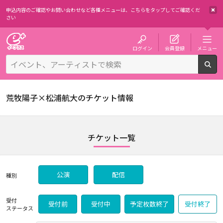
申込内容のご確認やお問い合わせなど各種メニューは、
こちらをタップしてご確認くだ
さい
チケット予約・購入・販売のイープラス
ログイン
会員登録
メニュー
検
荒牧陽子×松浦航大のチケット情報
チケット一覧
公演
配信
種別
受付
受付前
受付中
予定枚数終了
受付終了
ステータス