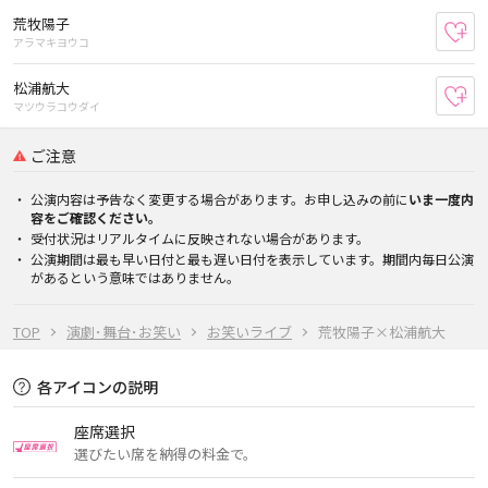
荒牧陽子
お
アラマキヨウコ
松浦航大
お
マツウラコウダイ
ご注意
公演内容は予告なく変更する場合があります。お申し込みの前に
いま一度内
容をご確認ください。
受付状況はリアルタイムに反映されない場合があります。
公演期間は最も早い日付と最も遅い日付を表示しています。期間内毎日公演
があるという意味ではありません。
TOP
演劇･舞台･お笑い
お笑いライブ
荒牧陽子×松浦航大
各アイコンの説明
座席選択
選びたい席を納得の料金で。