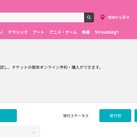
地域から探す
検索
い
クラシック
アート
アニメ・ゲーム
映画
Streaming+
確認し、チケットの簡単オンライン予約・購入ができます。
受付前
受付
ステータス