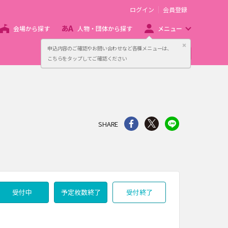
ログイン
会員登録
会場から探す
人物・団体から探す
メニュー
閉じる
申込内容のご確認やお問い合わせなど各種メニューは、
主催者向け販売サービス
こちらをタップしてご確認ください
シェア
Twitter
line
SHARE
受付中
予定枚数終了
受付終了