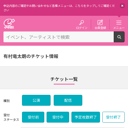
申込内容のご確認やお問い合わせなど各種メニューは、
こちらをタップしてご確認くだ
さい
チケット予約・購入・販売のイープラス
ログイン
会員登録
メニュー
検
有村竜太朗のチケット情報
チケット一覧
公演
配信
種別
受付
受付前
受付中
予定枚数終了
受付終了
ステータス