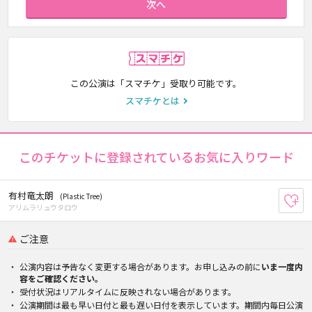
次へ
スマチケ
この公演は「スマチケ」受取り可能です。
スマチケとは
このチケットに登録されているお気に入りワード
有村竜太朗
(Plastic Tree)
お
アリムラリュウタロウ
ご注意
公演内容は予告なく変更する場合があります。お申し込みの前に
いま一度内
容をご確認ください。
受付状況はリアルタイムに反映されない場合があります。
公演期間は最も早い日付と最も遅い日付を表示しています。期間内毎日公演