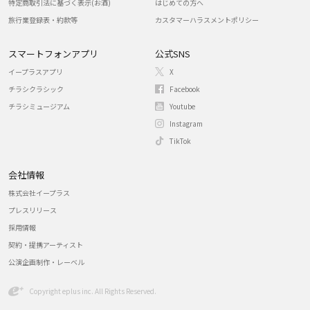
特定商取引法に基づく表示(お酒)
はじめての方へ
旅行業登録表・約款等
カスタマーハラスメントポリシー
スマートフォンアプリ
公式SNS
イープラスアプリ
X
チラシクラシック
Facebook
チラシミュージアム
Youtube
Instagram
TikTok
会社情報
株式会社イープラス
プレスリリース
採用情報
契約・提携アーティスト
公演企画制作・レーベル
Copyright eplus inc. All Rights Reserved.