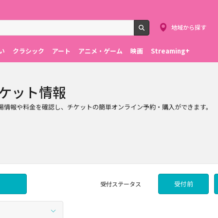
地域から探す
検索
い
クラシック
アート
アニメ・ゲーム
映画
Streaming+
のチケット情報
日程、会場情報や料金を確認し、チケットの簡単オンライン予約・購入ができます。
受付前
受付
ステータス