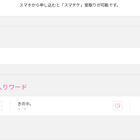
マチケ
スマホから申し込むと「スマチケ」受取りが可能です。
入りワード
きのホ。
お気に入り登録
お気に入
キノポ