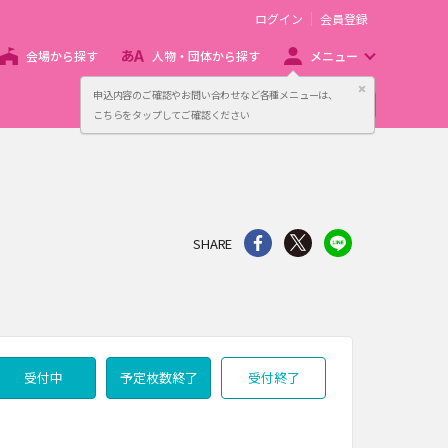
ログイン
会員登録
会場から探す
人物・団体から探す
メニュー
閉じる
申込内容のご確認やお問い合わせなど各種メニューは、
主催者向け販売サービス
こちらをタップしてご確認ください
シェア
Twitter
line
SHARE
受付中
予定枚数終了
受付終了