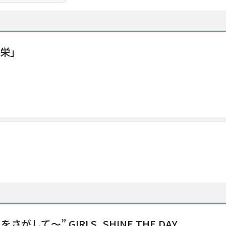
共栄」
～” GIRLS, SHINE THE DAY.