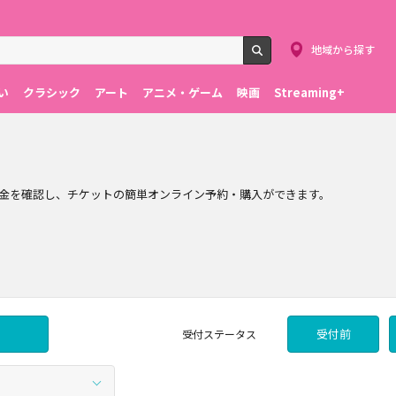
地域から探す
検索
い
クラシック
アート
アニメ・ゲーム
映画
Streaming+
金を確認し、チケットの簡単オンライン予約・購入ができます。
受付前
受付
ステータス