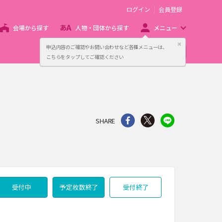
ログイン
会員登録
会場から探す
人物・団体から探す
メニュー
閉じる
申込内容のご確認やお問い合わせなど各種メニューは、
主催者向け販売サービス
こちらをタップしてご確認ください
シェア
Twitter
line
SHARE
受付中
予定枚数終了
受付終了