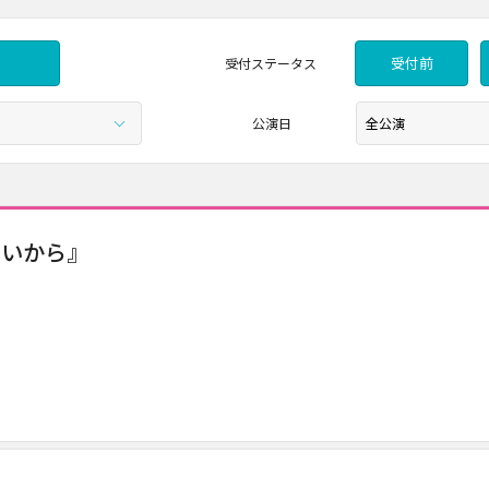
受付前
受付
ステータス
公演日
ないから』