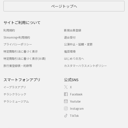
ページトップへ
サイトご利用について
利用規約
新規会員登録
Streaming+利用規約
退会受付
プライバシーポリシー
公演中止・延期・変更
特定商取引法に基づく表示
推奨環境
特定商取引法に基づく表示(お酒)
はじめての方へ
旅行業登録表・約款等
カスタマーハラスメントポリシー
スマートフォンアプリ
公式SNS
イープラスアプリ
X
チラシクラシック
Facebook
チラシミュージアム
Youtube
Instagram
TikTok