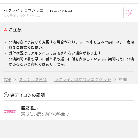
ウクライナ国立バレエ
(旧キエフ･バレエ)
お
ウクライナコクリツバレエ
ご注意
公演内容は予告なく変更する場合があります。お申し込みの前に
いま一度内
容をご確認ください。
受付状況はリアルタイムに反映されない場合があります。
公演期間は最も早い日付と最も遅い日付を表示しています。期間内毎日公演
があるという意味ではありません。
TOP
クラシック音楽
ウクライナ国立バレエ チケット
詳細
各アイコンの説明
座席選択
選びたい席を納得の料金で。