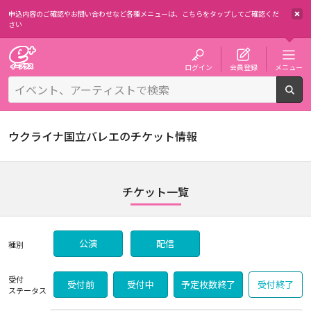
申込内容のご確認やお問い合わせなど各種メニューは、
こちらをタップしてご確認くだ
さい
チケット予約・購入・販売のイープラス
ログイン
会員登録
メニュー
検
ウクライナ国立バレエのチケット情報
チケット一覧
公演
配信
種別
受付
受付前
受付中
予定枚数終了
受付終了
ステータス