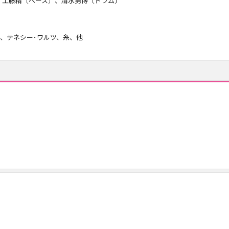
、工藤精〔ベース〕、清水勇博〔ドラム〕
、テネシー･ワルツ、糸、他