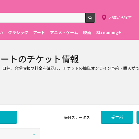
地域から探す
検索
い
クラシック
アート
アニメ・ゲーム
映画
Streaming+
サートのチケット情報
す。日程、会場情報や料金を確認し、チケットの簡単オンライン予約・購入が
受付前
受付
ステータス