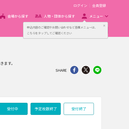
ログイン
会員登録
会場から探す
人物・団体から探す
メニュー
閉じる
申込内容のご確認やお問い合わせなど各種メニューは、
主催者向け販売サービス
こちらをタップしてご確認ください
できます。
シェア
Twitter
line
SHARE
受付中
予定枚数終了
受付終了