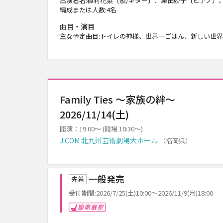
出演者名:植村花菜〔歌/ギター〕、栗田妙子〔ピアノ〕
編成または人数:4名
曲目・演目
主な予定曲目:トイレの神様、世界一ごはん、新しい世界
Family Ties ～家族の絆～
2026/11/14(土)
開演：19:00～ (開場 18:30～)
J:COM 北九州芸術劇場大ホール
（福岡県）
一般発売
先着
受付期間:2026/7/25(土)10:00～2026/11/9(月)18:00
座席選択