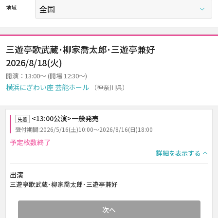
地域
三遊亭歌武蔵･柳家喬太郎･三遊亭兼好
2026/8/18(火)
開演：13:00～ (開場 12:30～)
横浜にぎわい座 芸能ホール
（神奈川県）
<13:00公演>一般発売
先着
受付期間:2026/5/16(土)10:00～2026/8/16(日)18:00
予定枚数終了
詳細を表示する
出演
三遊亭歌武蔵･柳家喬太郎･三遊亭兼好
次へ