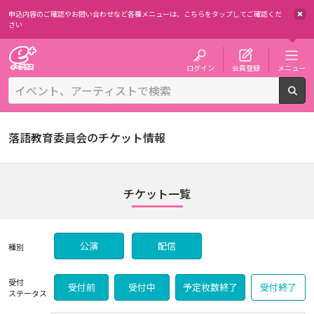
申込内容のご確認やお問い合わせなど各種メニューは、
こちらをタップしてご確認くだ
さい
チケット予約・購入・販売のイープラス
ログイン
会員登録
メニュー
検
落語教育委員会のチケット情報
チケット一覧
公演
配信
種別
受付
受付前
受付中
予定枚数終了
受付終了
ステータス