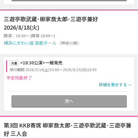
三遊亭歌武蔵･柳家喬太郎･三遊亭兼好
2026/8/18(火)
開演：18:30～ (開場 18:00～)
横浜にぎわい座 芸能ホール
（神奈川県）
<18:30公演>一般発売
先着
受付期間:2026/5/16(土)10:00～2026/8/16(日)18:00
予定枚数終了
詳細を表示する
次へ
第3回 KKB寄席 柳家喬太郎･三遊亭歌武蔵･三遊亭兼
好 三人会