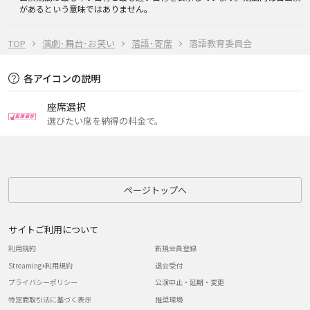
があるという意味ではありません。
TOP
演劇･舞台･お笑い
落語･寄席
落語教育委員会
各アイコンの説明
座席選択
選びたい席を納得の料金で。
ページトップへ
サイトご利用について
利用規約
新規会員登録
Streaming+利用規約
退会受付
プライバシーポリシー
公演中止・延期・変更
特定商取引法に基づく表示
推奨環境