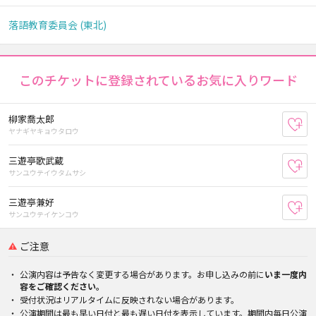
落語教育委員会 (東北)
このチケットに登録されているお気に入りワード
柳家喬太郎
お
ヤナギヤキョウタロウ
三遊亭歌武蔵
お
サンユウテイウタムサシ
三遊亭兼好
お
サンユウテイケンコウ
ご注意
公演内容は予告なく変更する場合があります。お申し込みの前に
いま一度内
容をご確認ください。
受付状況はリアルタイムに反映されない場合があります。
公演期間は最も早い日付と最も遅い日付を表示しています。期間内毎日公演