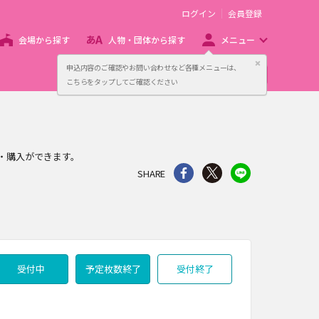
ログイン
会員登録
会場から探す
人物・団体から探す
メニュー
閉じる
申込内容のご確認やお問い合わせなど各種メニューは、
主催者向け販売サービス
こちらをタップしてご確認ください
・購入ができます。
シェア
Twitter
line
SHARE
受付中
予定枚数終了
受付終了