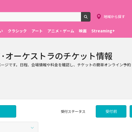
地域から探す
検索
い
クラシック
アート
アニメ・ゲーム
映画
Streaming+
ド･オーケストラのチケット情報
報ページです。日程、会場情報や料金を確認し、チケットの簡単オンライン予約
受付前
受付
ステータス