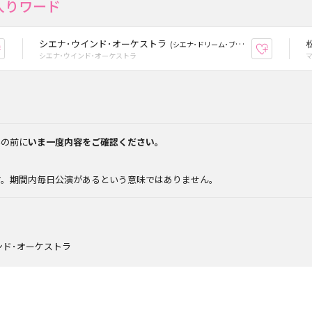
入りワード
シエナ･ウインド･オーケストラ
(シエナ･ドリーム･ブラス、シエナ☆フルーツ、シエナ･クラッツ)
お気に入り登録
お気に入
シエナ･ウインド･オーケストラ
みの前に
いま一度内容をご確認ください。
。
す。期間内毎日公演があるという意味ではありません。
ンド･オーケストラ