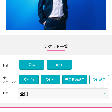
チケット一覧
公演
配信
種別
受付
受付前
受付中
予定枚数終了
受付終了
ステータス
地域