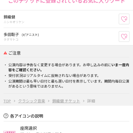
このチケットに登録されているお気に入りワード
錦織健
お
ニシキオリケン
多田聡子
(ピアニスト)
お
タダサトコ
ご注意
公演内容は予告なく変更する場合があります。お申し込みの前に
いま一度内
容をご確認ください。
受付状況はリアルタイムに反映されない場合があります。
公演期間は最も早い日付と最も遅い日付を表示しています。期間内毎日公演
があるという意味ではありません。
TOP
クラシック音楽
錦織健 チケット
詳細
各アイコンの説明
座席選択