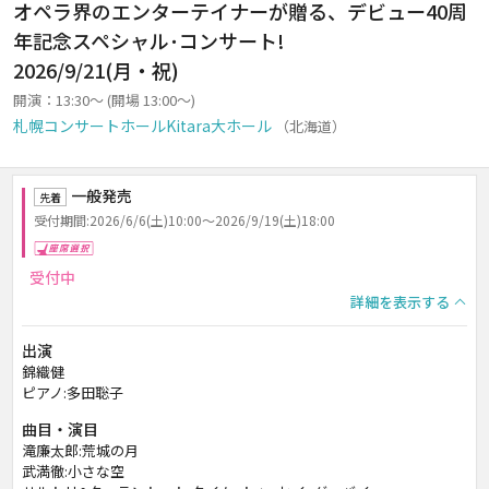
オペラ界のエンターテイナーが贈る、デビュー40周
年記念スペシャル･コンサート!
2026/9/21(月・祝)
開演：13:30～ (開場 13:00～)
札幌コンサートホールKitara大ホール
（北海道）
一般発売
先着
受付期間:2026/6/6(土)10:00～2026/9/19(土)18:00
座席選択
受付中
詳細を表示する
出演
錦織健
ピアノ:多田聡子
曲目・演目
滝廉太郎:荒城の月
武満徹:小さな空