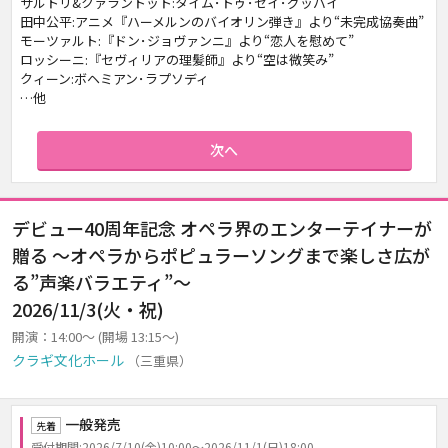
サルトリ&クァラントット:タイム･トゥ･セイ･グッバイ
田中公平:アニメ『ハーメルンのバイオリン弾き』より“未完成協奏曲”
モーツァルト:『ドン･ジョヴァンニ』より“恋人を慰めて”
ロッシーニ:『セヴィリアの理髪師』より“空は微笑み”
クィーン:ボヘミアン･ラプソディ
…他
次へ
デビュー40周年記念 オペラ界のエンターテイナーが
贈る ～オペラからポピュラーソングまで楽しさ広が
る”声楽バラエティ”～
2026/11/3(火・祝)
開演：14:00～ (開場 13:15～)
クラギ文化ホール
（三重県）
一般発売
先着
受付期間:2026/7/10(金)10:00～2026/11/1(日)18:00