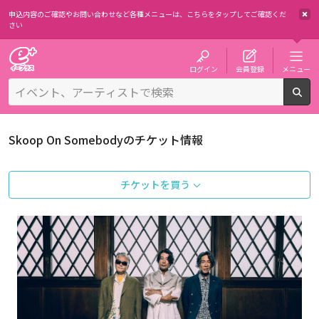
申込内容のご確認やお問い合わせなど各種メニューは、
こちらをタップしてご確認くだ
さい
チケット予約・購入・販売のイープラス
ログイン
会員登録
メニュー
検
Skoop On Somebodyのチケット情報
チケットを買う