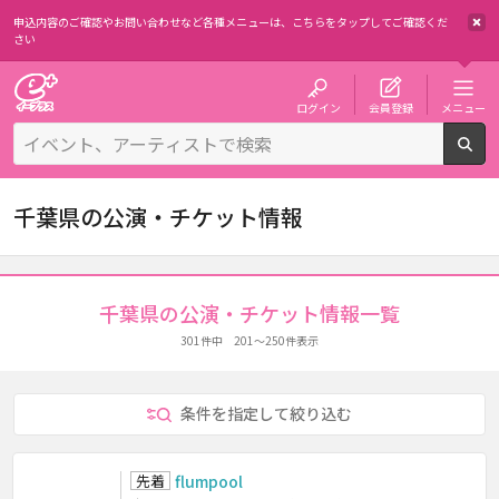
申込内容のご確認やお問い合わせなど各種メニューは、
こちらをタップしてご確認くだ
さい
チケット予約・購入・販売のイープラス
ログイン
会員登録
メニュー
検
千葉県の公演・チケット情報
千葉県の公演・チケット情報一覧
301件中 201～250件表示
条件を指定して絞り込む
先着
flumpool