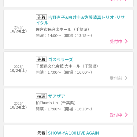
先着
吉野直子&白井圭&佐藤晴真トリオ･リサ
イタル
2026/
佐倉市民音楽ホール（千葉県）
10/24(土)
開演：14:00～（開場：13:15～）
受付中
先着
ゴスペラーズ
千葉県文化会館 大ホール（千葉県）
2026/
10/24(土)
開演：17:00～（開場：16:00～）
受付前
抽選
ザアザア
柏Thumb Up（千葉県）
2026/
10/24(土)
開演：17:00～（開場：16:30～）
受付中
先着
SHOW-YA 100 LIVE AGAIN