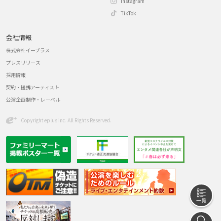
Instagram
TikTok
会社情報
株式会社イープラス
プレスリリース
採用情報
契約・提携アーティスト
公演企画制作・レーベル
Copyright eplus inc. All Rights Reserved.
一
探