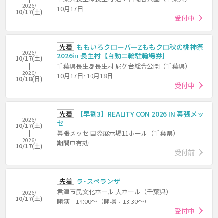
2026/
10月17日
10/17(土)
受付中
先着
ももいろクローバーZももクロ秋の桃神祭
2026/
2026in 長生村【自動二輪駐輪場券】
10/17(土)
千葉県長生郡長生村 尼ケ台総合公園（千葉県）
2026/
10月17日･10月18日
10/18(日)
受付中
先着
【早割3】REALITY CON 2026 IN 幕張メッ
2026/
セ
10/17(土)
幕張メッセ 国際展示場11ホール（千葉県）
2026/
期間中有効
10/17(土)
受付前
先着
ラ･スペランザ
君津市民文化ホール 大ホール（千葉県）
2026/
10/17(土)
開演：14:00～（開場：13:30～）
受付中