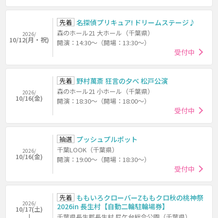
先着
名探偵プリキュア! ドリームステージ♪
森のホール21 大ホール（千葉県）
2026/
10/12(月・祝)
開演：14:30～（開場：13:30～）
受付中
先着
野村萬斎 狂言の夕べ 松戸公演
森のホール21 小ホール（千葉県）
2026/
10/16(金)
開演：18:30～（開場：18:00～）
受付中
抽選
プッシュプルポット
千葉LOOK（千葉県）
2026/
10/16(金)
開演：19:00～（開場：18:30～）
受付中
先着
ももいろクローバーZももクロ秋の桃神祭
2026/
2026in 長生村【自動二輪駐輪場券】
10/17(土)
千葉県長生郡長生村 尼ケ台総合公園（千葉県）