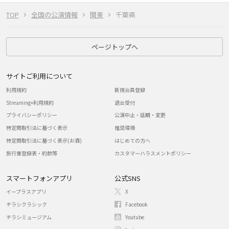
TOP
全国の公演情報
関東
千葉県
ページトップへ
サイトご利用について
利用規約
新規会員登録
Streaming+利用規約
退会受付
プライバシーポリシー
公演中止・延期・変更
特定商取引法に基づく表示
推奨環境
特定商取引法に基づく表示(お酒)
はじめての方へ
旅行業登録表・約款等
カスタマーハラスメントポリシー
スマートフォンアプリ
公式SNS
イープラスアプリ
X
チラシクラシック
Facebook
チラシミュージアム
Youtube