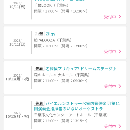
2026/
千葉LOOK（千葉県）
10/11(日)
開演：17:00～（開場：16:30～）
受付中
抽選
Zilqy
柏PALOOZA（千葉県）
2026/
10/11(日)
開演：18:00～（開場：17:00～）
受付中
先着
名探偵プリキュア! ドリームステージ♪
森のホール21 大ホール（千葉県）
2026/
10/12(月・祝)
開演：11:00～（開場：09:30～）
受付中
先着
バイエルンストゥーベ室内管弦楽団 第11
回演奏会指揮者のいないオーケストラ
2026/
千葉市文化センター アートホール（千葉県）
10/12(月・祝)
開演：14:00～（開場：13:15～）
受付中