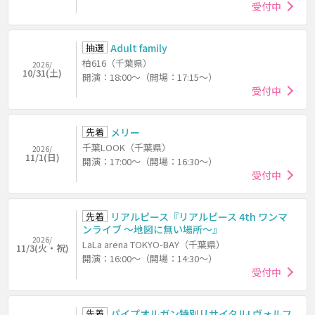
受付中
抽選
Adult family
柏616（千葉県）
2026/
10/31(土)
開演：18:00～（開場：17:15～）
受付中
先着
メリー
千葉LOOK（千葉県）
2026/
11/1(日)
開演：17:00～（開場：16:30～）
受付中
先着
リアルピース『リアルピース 4th ワンマ
ンライブ ～地図に無い場所～』
2026/
LaLa arena TOKYO-BAY（千葉県）
11/3(火・祝)
開演：16:00～（開場：14:30～）
受付中
先着
パイプオルガン特別リサイタルI ヴォルフ