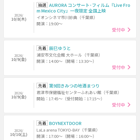
抽選
AURORA コンサート･フィルム『Live Fro
m Mexico City』一夜限定 全国上映
2026/
イオンシネマ市川妙典（千葉県）
10/8(木)
開演：19:00～
受付中
先着
辰巳ゆうと
浦安市文化会館 大ホール（千葉県）
2026/
10/9(金)
開演：14:00～（開場：13:30～）
受付中
先着
第9回きみつの地酒まつり
君津市保健福祉センターふれあい館（千葉県）
2026/
10/9(金)
開始：17:45～（受付開始：17:15～）
受付中
先着
BOYNEXTDOOR
LaLa arena TOKYO-BAY（千葉県）
2026/
10/10(土)
開演：17:00～（開場：16:00～）