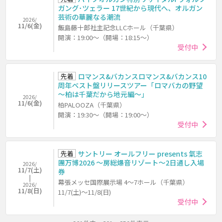
ガング･ツェラー 17世紀から現代へ、オルガン
芸術の華麗なる潮流
2026/
11/6(金)
飯島藤十郎社主記念LLCホール（千葉県）
開演：19:00～（開場：18:15～）
受付中
先着
ロマンス&バカンスロマンス&バカンス10
周年ベスト盤リリースツアー「ロマバカの野望
～柏は千葉だから地元編～」
2026/
11/6(金)
柏PALOOZA（千葉県）
開演：19:30～（開場：19:00～）
受付中
先着
サントリー オールフリー presents 氣志
團万博2026 ～房総爆音リゾート～2日通し入場
2026/
11/7(土)
券
幕張メッセ国際展示場 4～7ホール（千葉県）
2026/
11/8(日)
11/7(土)～11/8(日)
受付中