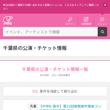
申込内容のご確認やお問い合わせなど各種メニューは、
こちらをタップしてご確認くだ
さい
チケット予約・購入・販売のイープラス
ログイン
会員登録
メニュー
検
千葉県の公演・チケット情報
千葉県の公演・チケット情報一覧
301件中 151～200件表示
条件を指定して絞り込む
先着
【中学B･後半】第32回東関東吹奏楽コン