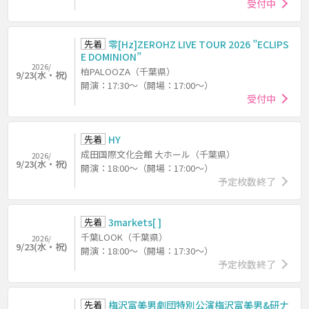
受付中
先着
零[Hz]ZEROHZ LIVE TOUR 2026 ”ECLIPS
E DOMINION”
2026/
柏PALOOZA（千葉県）
9/23(水・祝)
開演：17:30～（開場：17:00～）
受付中
先着
HY
成田国際文化会館 大ホール（千葉県）
2026/
9/23(水・祝)
開演：18:00～（開場：17:00～）
予定枚数終了
先着
3markets[ ]
千葉LOOK（千葉県）
2026/
9/23(水・祝)
開演：18:00～（開場：17:30～）
予定枚数終了
先着
梅沢富美男劇団特別公演梅沢富美男&研ナ