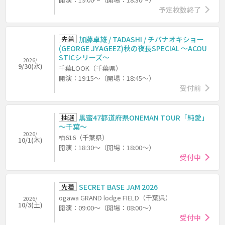
予定枚数終了
先着
加藤卓雄 / TADASHI / チバナオキショー
(GEORGE JYAGEEZ)秋の夜長SPECIAL ～ACOU
STICシリーズ～
2026/
9/30(水)
千葉LOOK（千葉県）
開演：19:15～（開場：18:45～）
受付前
抽選
黒蜜47都道府県ONEMAN TOUR「純愛」
～千葉～
2026/
柏616（千葉県）
10/1(木)
開演：18:30～（開場：18:00～）
受付中
先着
SECRET BASE JAM 2026
ogawa GRAND lodge FIELD（千葉県）
2026/
10/3(土)
開演：09:00～（開場：08:00～）
受付中