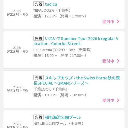
先着
tacica
柏PALOOZA（千葉県）
2026/
9/21(月・祝)
開演：17:30～（開場：17:00～）
受付中
先着
いれいすSummer Tour 2026 Irregular V
acation -Colorful Street-
2026/
LaLa arena TOKYO‐BAY（千葉県）
9/21(月・祝)
開演：18:00～（開場：17:00～）
受付中
先着
スキップカウズ / the Swiss Porno秋の夜
長SPECIAL ～2MANシリーズ～
2026/
千葉LOOK（千葉県）
9/21(月・祝)
開演：19:00～（開場：18:30～）
受付中
先着
稲毛海浜公園プール
稲毛海浜公園プール（千葉県）
2026/
9/22(火・祝)