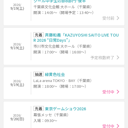
クール中学生の部B部門･後半
2026/
千葉県文化会館 大ホール（千葉県）
9/19(土)
開演：14:05～（開場予定：13:40～）
受付前
先着
斉藤和義「KAZUYOSHI SAITO LIVE TOU
R 2026 “日常Days”」
2026/
市川市文化会館 大ホール（千葉県）
9/19(土)
開演：17:00～（開場：16:00～）
予定枚数終了
抽選
緑黄色社会
LaLa arena TOKYO‐BAY（千葉県）
2026/
9/19(土)
開演：18:00～（開場：17:00～）
受付中
先着
東京ゲームショウ2026
幕張メッセ（千葉県）
2026/
9/20(日)
入場：09:30～
受付中