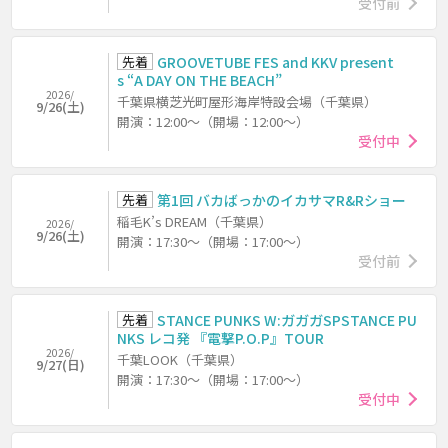
受付前
先着
GROOVETUBE FES and KKV present
s “A DAY ON THE BEACH”
2026/
千葉県横芝光町屋形海岸特設会場（千葉県）
9/26(土)
開演：12:00～（開場：12:00～）
受付中
先着
第1回 バカばっかのイカサマR&Rショー
稲毛K’s DREAM（千葉県）
2026/
9/26(土)
開演：17:30～（開場：17:00～）
受付前
先着
STANCE PUNKS W:ガガガSPSTANCE PU
NKS レコ発 『電撃P.O.P』TOUR
2026/
千葉LOOK（千葉県）
9/27(日)
開演：17:30～（開場：17:00～）
受付中