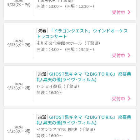
2026/
9/23(水・祝)
開演：13:00～（開場：12:30～）
受付中
先着
「ドラゴンクエスト」ウインドオーケス
トラコンサート
2026/
市川市文化会館 大ホール（千葉県）
9/23(水・祝)
開演：14:00～（開場：13:15～）
受付中
抽選
GHOST黒キネマ『2 BIG TO RIG』 終幕典
礼! 昇天の儀(ライヴ･フィルム)
2026/
T･ジョイ蘇我（千葉県）
9/23(水・祝)
開映：16:30～
受付中
抽選
GHOST黒キネマ『2 BIG TO RIG』 終幕典
礼! 昇天の儀(ライヴ･フィルム)
2026/
イオンシネマ市川妙典（千葉県）
9/23(水・祝)
開映：16:30～