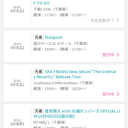
Y TO GO
2026/
千葉LOOK（千葉県）
10/3(土)
開演：17:30～（開場：17:00～）
予定枚数終了
先着
flumpool
森のホール21 大ホール（千葉県）
2026/
10/3(土)
開演：18:00～（開場：17:00～）
受付中
先着
SKA FREAKS New Album”The Ordinar
y Minority” Release Tour
2026/
Livehouse DOMe Kashiwa（千葉県）
10/3(土)
開演：19:00～（開場：18:30～）
受付中
先着
曾我泰久 with 丸福ボンバーズ SPECIAL LI
VE10月4日(日)[昼の部]
2026/
MT Milly’s（千葉県）
10/4(日)
開演：14:00～（開場：13:30～）