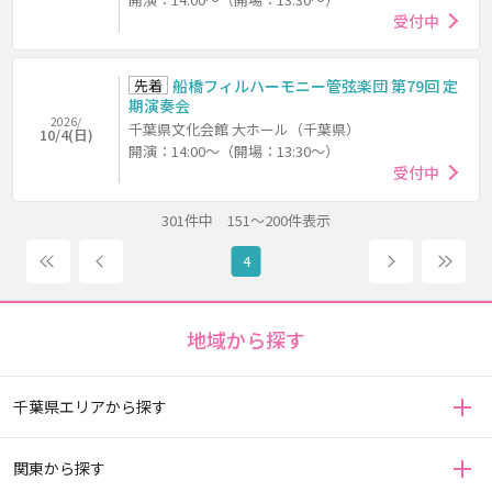
受付中
先着
船橋フィルハーモニー管弦楽団 第79回 定
期演奏会
2026/
千葉県文化会館 大ホール（千葉県）
10/4(日)
開演：14:00～（開場：13:30～）
受付中
301件中 151～200件表示
前へ
次へ
1
7
4
地域から探す
千葉県エリアから探す
関東から探す