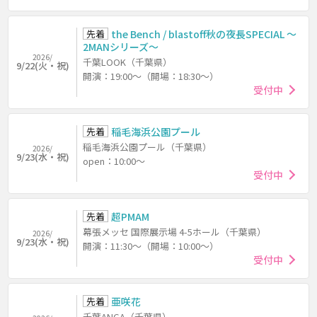
先着
the Bench / blastoff秋の夜長SPECIAL ～
2MANシリーズ～
2026/
千葉LOOK（千葉県）
9/22(火・祝)
開演：19:00～（開場：18:30～）
受付中
先着
稲毛海浜公園プール
稲毛海浜公園プール（千葉県）
2026/
9/23(水・祝)
open：10:00～
受付中
先着
超PMAM
幕張メッセ 国際展示場 4-5ホール（千葉県）
2026/
9/23(水・祝)
開演：11:30～（開場：10:00～）
受付中
先着
亜咲花
千葉ANGA（千葉県）