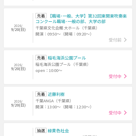
先着
【職場･一般、大学】第32回東関東吹奏楽
コンクール職場･一般の部、大学の部
2026/
千葉県文化会館 大ホール（千葉県）
9/20(日)
開演：09:50～（開場：09:20～）
受付前
先着
稲毛海浜公園プール
稲毛海浜公園プール（千葉県）
2026/
9/20(日)
open：10:00～
受付中
先着
近藤利樹
千葉ANGA（千葉県）
2026/
9/20(日)
開演：13:00～（開場：12:30～）
受付中
抽選
緑黄色社会