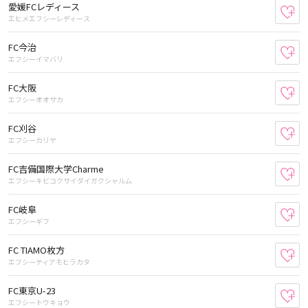
愛媛FCレディース
お
エヒメエフシーレディース
FC今治
お
エフシーイマバリ
FC大阪
お
エフシーオオサカ
FC刈谷
お
エフシーカリヤ
FC吉備国際大学Charme
お
エフシーキビコクサイダイガクシャルム
FC岐阜
お
エフシーギフ
FC TIAMO枚方
お
エフシーティアモヒラカタ
FC東京U-23
お
エフシートウキョウ