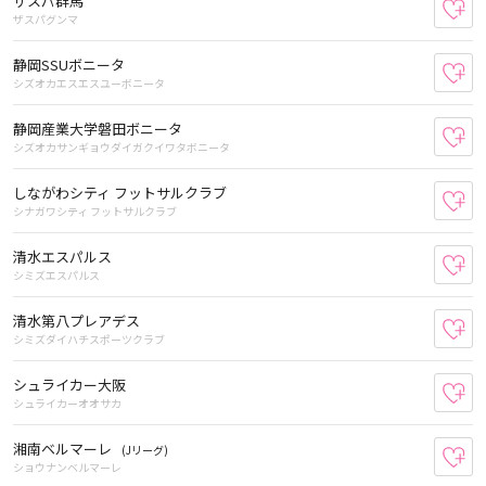
ザスパ群馬
お
ザスパグンマ
静岡SSUボニータ
お
シズオカエスエスユーボニータ
静岡産業大学磐田ボニータ
お
シズオカサンギョウダイガクイワタボニータ
しながわシティ フットサルクラブ
お
シナガワシティ フットサルクラブ
清水エスパルス
お
シミズエスパルス
清水第八プレアデス
お
シミズダイハチスポーツクラブ
シュライカー大阪
お
シュライカーオオサカ
湘南ベルマーレ
(Jリーグ)
お
ショウナンベルマーレ