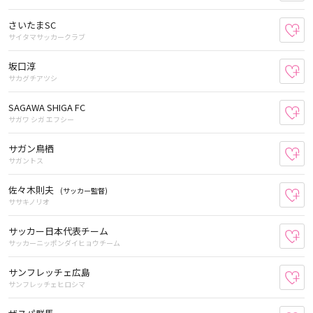
さいたまSC
お
サイタマサッカークラブ
坂口淳
お
サカグチアツシ
SAGAWA SHIGA FC
お
サガワ シガ エフシー
サガン鳥栖
お
サガントス
佐々木則夫
(サッカー監督)
お
ササキノリオ
サッカー日本代表チーム
お
サッカーニッポンダイヒョウチーム
サンフレッチェ広島
お
サンフレッチェヒロシマ