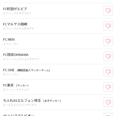
FC町田ゼルビア
お
エフシーマチダゼルビア
FCマルヤス岡崎
お
エフシーマルヤスオカザキ
FC MEN
お
エフシーメン
FC琉球OKINAWA
お
エフシーリュウキュウオキナワ
FC ONE
(韓国芸能人サッカーチーム)
お
エフシーワン
FC東京
(サッカー)
お
エフ･シー･トウキョウ
ちふれASエルフェン埼玉
(女子サッカー)
お
エーエスエルフェンサイタマ
ASハリマアルビオン