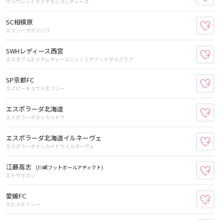
ウラワレッドダイヤモンズレディース
SC相模原
お
エスシーサガミハラ
SWHレディース西宮
お
エスダブルエイチレディースニシノミヤフットサルクラブ
SP京都FC
お
エスピーキョウトエフシー
エスポラーダ北海道
お
エスポラーダホッカイドウ
エスポラーダ北海道イルネーヴェ
お
エスポラーダホッカイドウイルネーヴェ
江藤高志
(川崎フットボールアディクト)
お
エトウタカシ
愛媛FC
お
エヒメエフシー