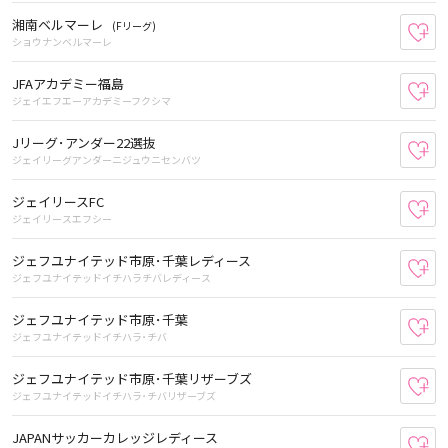
湘南ベルマーレ
(Fリーグ)
お
ショウナンベルマーレ
JFAアカデミー福島
お
ジェイエフエーアカデミーフクシマ
Jリーグ･アンダー22選抜
お
ジェイリーグアンダーニジュウニセンバツ
ジェイリースFC
お
ジェイリースエフシー
ジェフユナイテッド市原･千葉レディース
お
ジェフユナイテッドイチハラチバレディース
ジェフユナイテッド市原･千葉
お
ジェフユナイテッドイチハラ･チバ
ジェフユナイテッド市原･千葉リザーブズ
お
ジェフユナイテッドイチハラ･チバリザーブズ
JAPANサッカーカレッジレディース
お