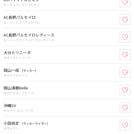
お
エーエスハリマアルビオン
AC長野パルセイロ
お
エーシーナガノパルセイロ
AC長野パルセイロレディース
お
エーシーナガノパルセイロレディース
大分トリニータ
お
オオイタトリニータ
岡山一成
(サッカー)
お
オカヤマカズナリ
岡山湯郷Belle
お
オカヤマユノゴウベル
沖縄SV
お
オキナワ･エス･ファウ
小田尚史
(サッカーライター)
お
オダヒサシ