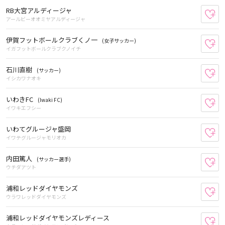
RB大宮アルディージャ
お
アールビーオオミヤアルディージャ
伊賀フットボールクラブくノ一
(女子サッカー)
お
イガフットボールクラブクノイチ
石川直樹
(サッカー)
お
イシカワナオキ
いわきFC
(Iwaki FC)
お
イワキエフシー
いわてグルージャ盛岡
お
イワテグルージャモリオカ
内田篤人
(サッカー選手)
お
ウチダアツト
浦和レッドダイヤモンズ
お
ウラワレッドダイヤモンズ
浦和レッドダイヤモンズレディース
お