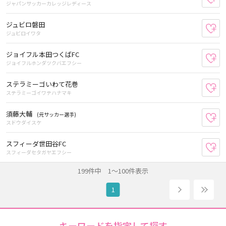
ジャパンサッカーカレッジレディース
ジュビロ磐田
お
ジュビロイワタ
ジョイフル本田つくばFC
お
ジョイフルホンダツクバエフシー
ステラミーゴいわて花巻
お
ステラミーゴイワテハナマキ
須藤大輔
(元サッカー選手)
お
スドウダイスケ
スフィーダ世田谷FC
お
スフィーダセタガヤエフシー
199件中 1～100件表示
次へ
2
1
キーワードを指定して探す