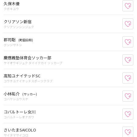
久保木優
お
クボキユウ
クリアソン新宿
お
クリアソンシンジュク
郡司聡
(町田日和)
お
グンジサトシ
慶應義塾体育会ソッカー部
お
ケイオウギジュク タイイクカイ ソッカーブ
高知ユナイテッドSC
お
コウチユナイテッドスポーツクラブ
小林祐介
(サッカー)
お
コバヤシユウスケ
コバルトーレ女川
お
コバルトーレオナガワ
さいたまSAICOLO
お
サイタマサイコロ