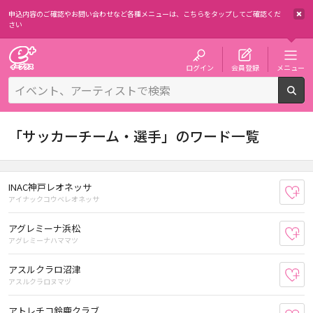
申込内容のご確認やお問い合わせなど各種メニューは、
こちらをタップしてご確認くだ
さい
チケット予約・購入・販売のイープラス
ログイン
会員登録
メニュー
検
「サッカーチーム・選手」のワード一覧
INAC神戸レオネッサ
お
アイナックコウベレオネッサ
アグレミーナ浜松
お
アグレミーナハママツ
アスルクラロ沼津
お
アスルクラロヌマヅ
アトレチコ鈴鹿クラブ