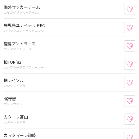
海外サッカーチーム
お
カイガイサッカーチーム
鹿児島ユナイテッドFC
お
カゴシマユナイテッドエフシー
鹿島アントラーズ
お
カシマアントラーズ
柏TOR’82
お
カシワトーワエイティーツー
柏レイソル
お
カシワレイソル
梶野智
お
カジノサトシ
カターレ富山
お
カターレトヤマ
カマタマーレ讃岐
お