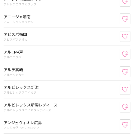
お
アトレチコスズカクラブ
アニージャ湘南
お
アニージャショウナン
アビスパ福岡
お
アビスパフクオカ
アルコ神戸
お
アルココウベ
アルテ高崎
お
アルテタカサキ
アルビレックス新潟
お
アルビレックスニイガタ
アルビレックス新潟レディース
お
アルビレックスニイガタレディース
アンジュヴィオレ広島
お
アンジュヴィオレヒロシマ