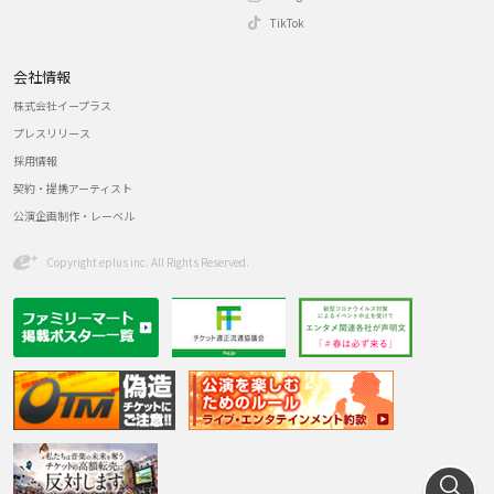
TikTok
会社情報
株式会社イープラス
プレスリリース
採用情報
契約・提携アーティスト
公演企画制作・レーベル
Copyright eplus inc. All Rights Reserved.
探