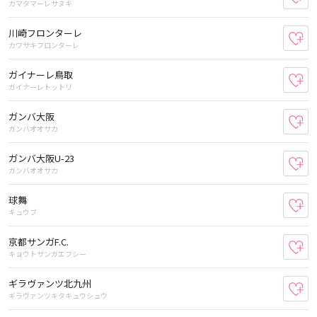
カマタマーレサヌキ
川崎フロンターレ
お
カワサキフロンターレ
ガイナーレ鳥取
お
ガイナーレトットリ
ガンバ大阪
お
ガンバオオサカ
ガンバ大阪U-23
お
ガンバオオサカ
球舞
お
キュウブ
京都サンガF.C.
お
キョウトサンガエフシー
ギラヴァンツ北九州
お
ギラヴァンツキタキュウシュウ