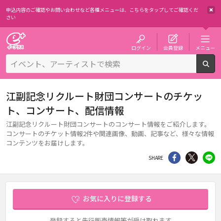
申込内容のご確認やお問い合わせなど各種メニューは、
こちらをタップしてご確認くだ
さい
チケット予約・購入・販売のイープラス
ログイン
会員登録
メニュー
検
江副記念リクルート財団コンサートのチケッ
ト、コンサート、配信情報
江副記念リクルート財団コンサートのコンサート情報をご紹介します。
コンサートのチケット情報2件や関連画像、動画、記事など、様々な情報
コンテンツをお届けします。
シェア
Twitter
li
SHARE
お気に入りに登録する
登録すると先行販売情報等が受け取れます