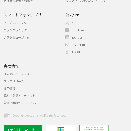
旅行業登録表・約款等
カスタマーハラスメントポリシー
スマートフォンアプリ
公式SNS
イープラスアプリ
X
チラシクラシック
Facebook
チラシミュージアム
Youtube
Instagram
TikTok
会社情報
株式会社イープラス
プレスリリース
採用情報
契約・提携アーティスト
公演企画制作・レーベル
Copyright eplus inc. All Rights Reserved.