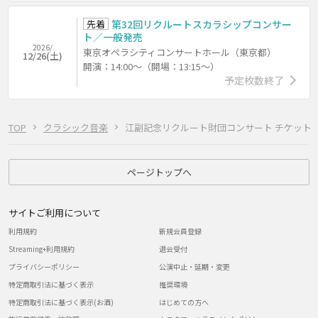
先着
第32回リクルートスカラシップコンサー
ト／一般発売
2026/
東京オペラシティコンサートホール（東京都）
12/26(土)
開演：14:00～（開場：13:15～）
予定枚数終了
TOP
クラシック音楽
江副記念リクルート財団コンサート チケット
ページトップへ
サイトご利用について
利用規約
新規会員登録
Streaming+利用規約
退会受付
プライバシーポリシー
公演中止・延期・変更
特定商取引法に基づく表示
推奨環境
特定商取引法に基づく表示(お酒)
はじめての方へ