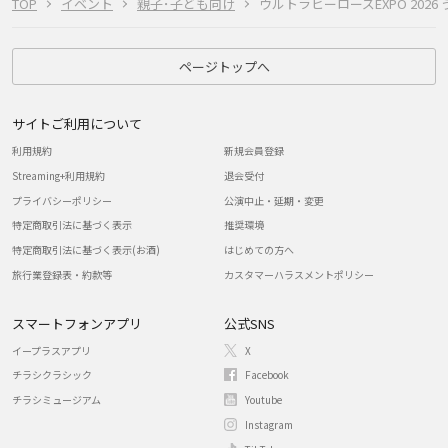
TOP
イベント
親子･子ども向け
ウルトラヒーローズEXPO 202
ページトップへ
サイトご利用について
利用規約
新規会員登録
Streaming+利用規約
退会受付
プライバシーポリシー
公演中止・延期・変更
特定商取引法に基づく表示
推奨環境
特定商取引法に基づく表示(お酒)
はじめての方へ
旅行業登録表・約款等
カスタマーハラスメントポリシー
スマートフォンアプリ
公式SNS
イープラスアプリ
X
チラシクラシック
Facebook
チラシミュージアム
Youtube
Instagram