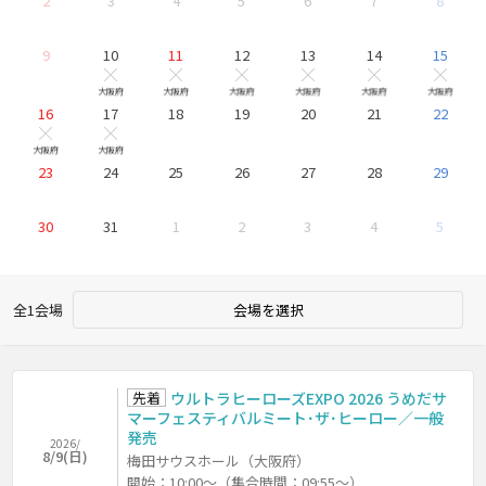
2
3
4
5
6
7
8
9
10
11
12
13
14
15
他 13公演
他 13公演
他 13公演
他 13公演
他 13公演
他
×
×
×
×
×
大阪府
大阪府
大阪府
大阪府
大阪府
大阪府
16
17
18
19
20
21
22
他 13公演
他 9公演
×
×
大阪府
大阪府
23
24
25
26
27
28
29
30
31
1
2
3
4
5
全1会場
会場を選択
先着
ウルトラヒーローズEXPO 2026 うめだサ
マーフェスティバルミート･ザ･ヒーロー／一般
発売
2026/
8/9(日)
梅田サウスホール（大阪府）
開始：10:00～（集合時間：09:55～）