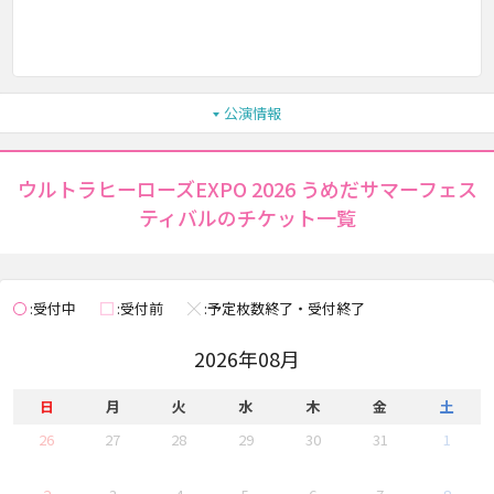
公演情報
ウルトラヒーローズEXPO 2026 うめだサマーフェス
ティバルのチケット一覧
受付中
受付前
予定枚数終了・受付終了
◯
□
×
2026年08月
日
月
火
水
木
金
土
26
27
28
29
30
31
1