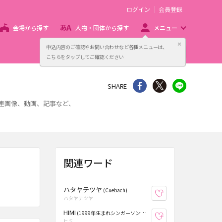
ログイン
会員登録
会場から探す
人物・団体から探す
メニュー
閉じる
申込内容のご確認やお問い合わせなど各種メニューは、
主催者向け販売サービス
こちらをタップしてご確認ください
シェア
Twitter
line
SHARE
関連画像、動画、記事など、
関連ワード
ハタヤテツヤ
(Cuebach)
お気に入り登録
ハタヤテツヤ
HIMI
(1999年生まれシンガーソングライター)
お気に入り登録
ヒミ