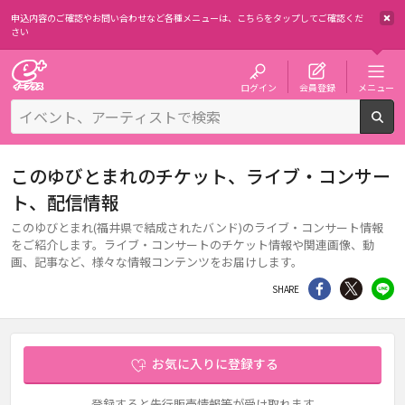
申込内容のご確認やお問い合わせなど各種メニューは、
こちらをタップしてご確認くだ
さい
チケット予約・購入・販売のイープラス
ログイン
会員登録
メニュー
検
このゆびとまれのチケット、ライブ・コンサー
ト、配信情報
このゆびとまれ(福井県で結成されたバンド)のライブ・コンサート情報
をご紹介します。ライブ・コンサートのチケット情報や関連画像、動
画、記事など、様々な情報コンテンツをお届けします。
シェア
Twitter
li
SHARE
お気に入りに登録する
登録すると先行販売情報等が受け取れます