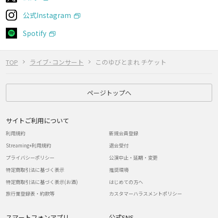
公式Instagram
Spotify
TOP
ライブ･コンサート
このゆびとまれ チケット
ページトップへ
サイトご利用について
利用規約
新規会員登録
Streaming+利用規約
退会受付
プライバシーポリシー
公演中止・延期・変更
特定商取引法に基づく表示
推奨環境
特定商取引法に基づく表示(お酒)
はじめての方へ
旅行業登録表・約款等
カスタマーハラスメントポリシー
スマートフォンアプリ
公式SNS