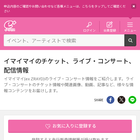
申込内容のご確認やお問い合わせなど各種メニューは、
こちらをタップしてご確認くだ
さい
チケット予約・購入・販売のイープラス
ログイン
会員登録
メニュー
検
イマイマイのチケット、ライブ・コンサート、
配信情報
イマイマイ(ex ZRAYD)のライブ・コンサート情報をご紹介します。ライ
ブ・コンサートのチケット情報や関連画像、動画、記事など、様々な情
報コンテンツをお届けします。
シェア
Twitter
li
SHARE
お気に入りに登録する
登録すると先行販売情報等が受け取れます