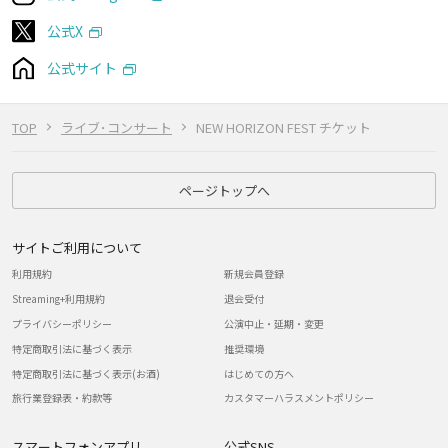
公式X
公式サイト
TOP
ライブ･コンサート
NEW HORIZON FEST チケット
ページトップへ
サイトご利用について
利用規約
新規会員登録
Streaming+利用規約
退会受付
プライバシーポリシー
公演中止・延期・変更
特定商取引法に基づく表示
推奨環境
特定商取引法に基づく表示(お酒)
はじめての方へ
旅行業登録表・約款等
カスタマーハラスメントポリシー
スマートフォンアプリ
公式SNS