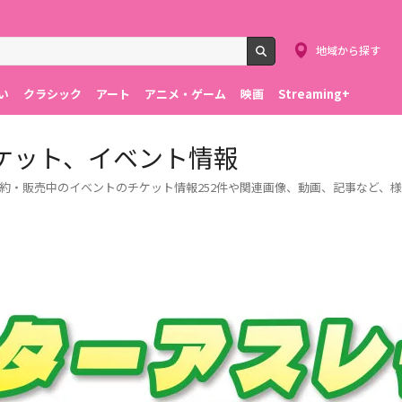
地域から探す
検索
い
クラシック
アート
アニメ・ゲーム
映画
Streaming+
ケット、イベント情報
約・販売中のイベントのチケット情報252件や関連画像、動画、記事など、