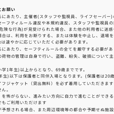
とお願い
るにあたり、主催者(スタッフや監視員、ライフセーバー)
セーフティルール違反や本規約違反、スタッフや監視員の
(危険な行為)が見受けられた場合、また他の利用者に迷
場合は、利用をお断りする、または体験を中止し、退場を
合は速やかに応じていただく必要があります。
るにあたり、セーフティルールの全てを厳守する必要があ
の荷物の管理は自身で行い、盗難、紛失、破損について主
小学1年生)以上からとなり、69歳までです。
4年生)以下は保護者と同伴入場となります。(保護者は20歳
イフジャケット（貸出無料）を必ず着用していただきます
せん。
）を怖がらない、進みたい方向に自力で進むことができる
でもご利用いただけます
が予想される場合、また周辺環境等の都合や予期せぬ施設