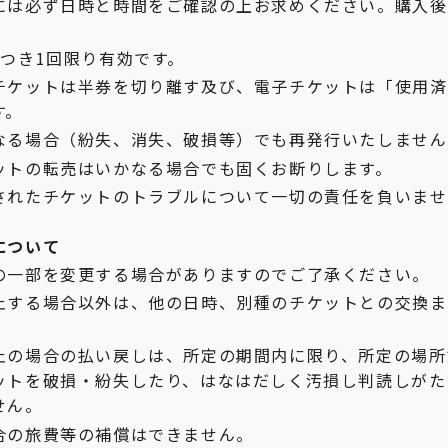
には必ず日時と時間をご確認の上お求めください。購入後
につき1回限り有効です。
チケットは半券を切り離す及び、電子チケットは「使用済
す。
なる場合（紛失、消失、破損等）でも再発行いたしません
ットの転売はいかなる場合でも固くお断りします。
されたチケットのトラブルについて一切の責任を負いませ
について
の一部を変更する場合がありますのでご了承ください。
止する場合以外は、他の日時、別種のチケットとの交換ま
止の場合の払い戻しは、所定の期間内に限り、所定の場所
ットを破損・紛失したり、はなはだしく汚損し判読しがた
せん。
合の旅費等の補償はできません。