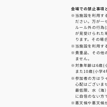
会場での禁止事項
当施設を利用す
ださい。万が一
ルール外の行為
が見受けられた
ります。その場
当施設を利用す
貴重品、その他
ません。
対象年齢は6歳(
また10歳(小学
参加者の方はラ
心配はございま
最低限、水（海
に自信のない方
悪天候や悪天候