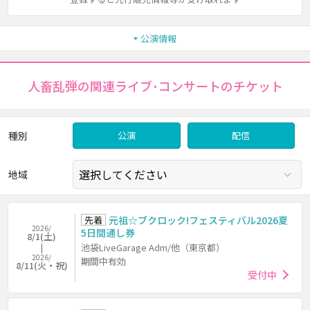
公演情報
人畜乱弾の関連ライブ･コンサートのチケット
種別
公演
配信
地域
先着
元祖☆ブクロック!フェスティバル2026夏
2026/
5日間通し券
8/1(土)
池袋LiveGarage Adm/他（東京都）
2026/
期間中有効
8/11(火・祝)
受付中