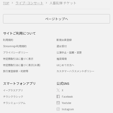
TOP
ライブ･コンサート
人畜乱弾 チケット
ページトップへ
サイトご利用について
利用規約
新規会員登録
Streaming+利用規約
退会受付
プライバシーポリシー
公演中止・延期・変更
特定商取引法に基づく表示
推奨環境
特定商取引法に基づく表示(お酒)
はじめての方へ
旅行業登録表・約款等
カスタマーハラスメントポリシー
スマートフォンアプリ
公式SNS
イープラスアプリ
X
チラシクラシック
Facebook
チラシミュージアム
Youtube
Instagram