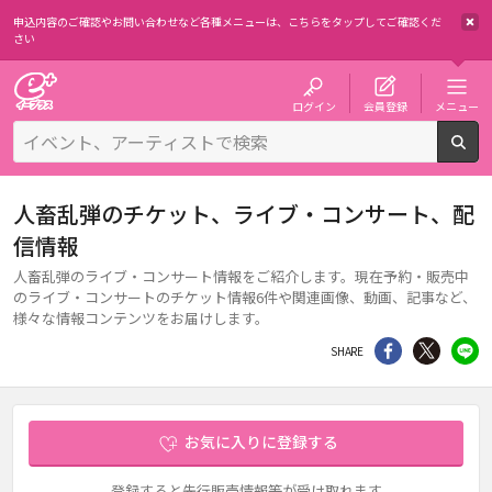
申込内容のご確認やお問い合わせなど各種メニューは、
こちらをタップしてご確認くだ
さい
チケット予約・購入・販売のイープラス
ログイン
会員登録
メニュー
検
人畜乱弾のチケット、ライブ・コンサート、配
信情報
人畜乱弾のライブ・コンサート情報をご紹介します。現在予約・販売中
のライブ・コンサートのチケット情報6件や関連画像、動画、記事など、
様々な情報コンテンツをお届けします。
シェア
Twitter
li
SHARE
お気に入りに登録する
登録すると先行販売情報等が受け取れます