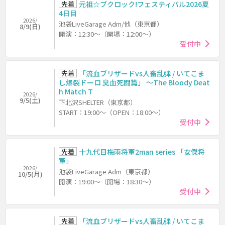
先着
元祖☆ブクロック!フェスティバル2026夏
4日目
2026/
池袋LiveGarage Adm/他（東京都）
8/9(日)
開演：12:30～（開場：12:00～）
受付中
先着
「流血ブリザードvs人畜乱弾 / いてこま
し爆裂ドーロ 臭血死闘篇」 ～The Bloody Deat
h Match T
2026/
9/5(土)
下北沢SHELTER（東京都）
START：19:00～（OPEN：18:00～）
受付中
先着
十九代目梅雨将軍2man series 「女傑将
軍」
2026/
池袋LiveGarage Adm（東京都）
10/5(月)
開演：19:00～（開場：18:30～）
受付中
先着
「流血ブリザードvs人畜乱弾 / いてこま