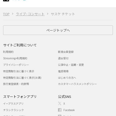
TOP
ライブ･コンサート
サスケ チケット
ページトップへ
サイトご利用について
利用規約
新規会員登録
Streaming+利用規約
退会受付
プライバシーポリシー
公演中止・延期・変更
特定商取引法に基づく表示
推奨環境
特定商取引法に基づく表示(お酒)
はじめての方へ
旅行業登録表・約款等
カスタマーハラスメントポリシー
スマートフォンアプリ
公式SNS
イープラスアプリ
X
チラシクラシック
Facebook