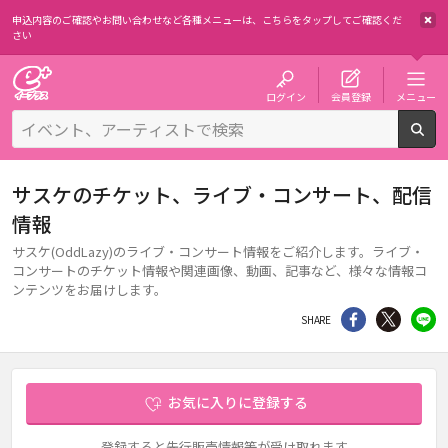
申込内容のご確認やお問い合わせなど各種メニューは、
こちらをタップしてご確認くだ
さい
チケット予約・購入・販売のイープラス
ログイン
会員登録
メニュー
検
サスケのチケット、ライブ・コンサート、配信
情報
サスケ(OddLazy)のライブ・コンサート情報をご紹介します。ライブ・
コンサートのチケット情報や関連画像、動画、記事など、様々な情報コ
ンテンツをお届けします。
シェア
Twitter
li
SHARE
お気に入りに登録する
登録すると先行販売情報等が受け取れます