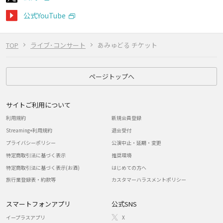
公式YouTube
TOP
ライブ･コンサート
あみゅどる チケット
ページトップへ
サイトご利用について
利用規約
新規会員登録
Streaming+利用規約
退会受付
プライバシーポリシー
公演中止・延期・変更
特定商取引法に基づく表示
推奨環境
特定商取引法に基づく表示(お酒)
はじめての方へ
旅行業登録表・約款等
カスタマーハラスメントポリシー
スマートフォンアプリ
公式SNS
イープラスアプリ
X