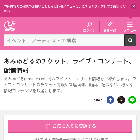
申込内容のご確認やお問い合わせなど各種メニューは、
こちらをタップしてご確認くだ
さい
チケット予約・購入・販売のイープラス
ログイン
会員登録
メニュー
検
あみゅどるのチケット、ライブ・コンサート、
配信情報
あみゅどる(Amuse Dolce)のライブ・コンサート情報をご紹介します。ラ
イブ・コンサートのチケット情報や関連画像、動画、記事など、様々な
情報コンテンツをお届けします。
シェア
Twitter
li
SHARE
お気に入りに登録する
登録すると先行販売情報等が受け取れます