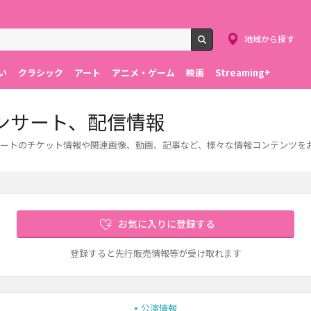
地域から探す
検索
い
クラシック
アート
アニメ・ゲーム
映画
Streaming+
ンサート、配信情報
ートのチケット情報や関連画像、動画、記事など、様々な情報コンテンツを
お気に入りに登録する
登録すると先行販売情報等が受け取れます
公演情報