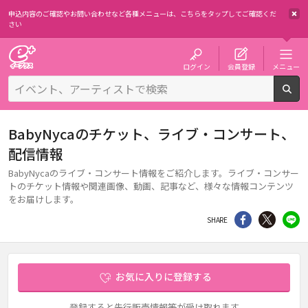
申込内容のご確認やお問い合わせなど各種メニューは、
こちらをタップしてご確認くだ
さい
チケット予約・購入・販売のイープラス
ログイン
会員登録
メニュー
検
BabyNycaのチケット、ライブ・コンサート、
配信情報
BabyNycaのライブ・コンサート情報をご紹介します。ライブ・コンサー
トのチケット情報や関連画像、動画、記事など、様々な情報コンテンツ
をお届けします。
シェア
Twitter
li
SHARE
お気に入りに登録する
登録すると先行販売情報等が受け取れます