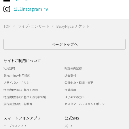
公式Instagram
TOP
ライブ･コンサート
BabyNyca チケット
ページトップへ
サイトご利用について
利用規約
新規会員登録
Streaming+利用規約
退会受付
プライバシーポリシー
公演中止・延期・変更
特定商取引法に基づく表示
推奨環境
特定商取引法に基づく表示(お酒)
はじめての方へ
旅行業登録表・約款等
カスタマーハラスメントポリシー
スマートフォンアプリ
公式SNS
イープラスアプリ
X