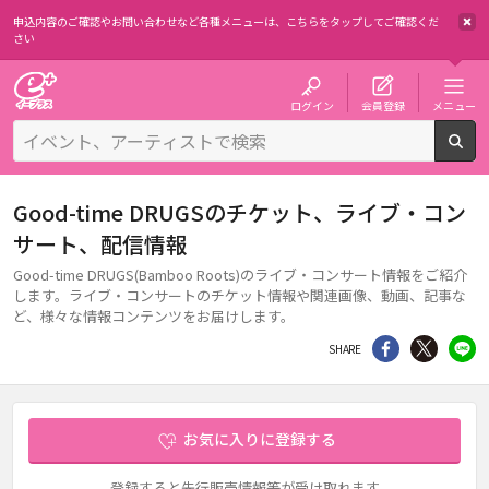
申込内容のご確認やお問い合わせなど各種メニューは、
こちらをタップしてご確認くだ
さい
チケット予約・購入・販売のイープラス
ログイン
会員登録
メニュー
検
Good-time DRUGSのチケット、ライブ・コン
サート、配信情報
Good-time DRUGS(Bamboo Roots)のライブ・コンサート情報をご紹介
します。ライブ・コンサートのチケット情報や関連画像、動画、記事な
ど、様々な情報コンテンツをお届けします。
シェア
Twitter
li
SHARE
お気に入りに登録する
登録すると先行販売情報等が受け取れます