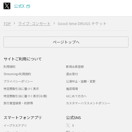
公式X
TOP
ライブ･コンサート
Good-time DRUGS チケット
ページトップへ
サイトご利用について
利用規約
新規会員登録
Streaming+利用規約
退会受付
プライバシーポリシー
公演中止・延期・変更
特定商取引法に基づく表示
推奨環境
特定商取引法に基づく表示(お酒)
はじめての方へ
旅行業登録表・約款等
カスタマーハラスメントポリシー
スマートフォンアプリ
公式SNS
イープラスアプリ
X