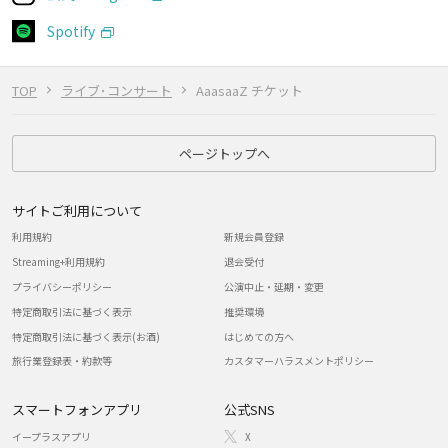
Spotify
TOP
ライブ･コンサート
AaasaaZ チケット
ページトップへ
サイトご利用について
利用規約
新規会員登録
Streaming+利用規約
退会受付
プライバシーポリシー
公演中止・延期・変更
特定商取引法に基づく表示
推奨環境
特定商取引法に基づく表示(お酒)
はじめての方へ
旅行業登録表・約款等
カスタマーハラスメントポリシー
スマートフォンアプリ
公式SNS
イープラスアプリ
X