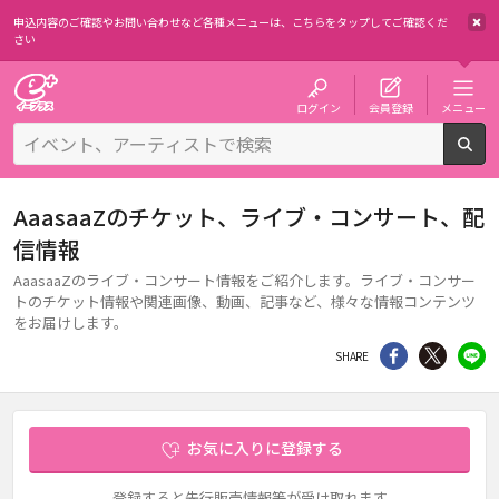
申込内容のご確認やお問い合わせなど各種メニューは、
こちらをタップしてご確認くだ
さい
チケット予約・購入・販売のイープラス
ログイン
会員登録
メニュー
検
AaasaaZのチケット、ライブ・コンサート、配
信情報
AaasaaZのライブ・コンサート情報をご紹介します。ライブ・コンサー
トのチケット情報や関連画像、動画、記事など、様々な情報コンテンツ
をお届けします。
シェア
Twitter
li
SHARE
お気に入りに登録する
登録すると先行販売情報等が受け取れます