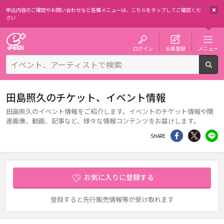
申込内容のご確認やお問い合わせなど各種メニューは、
こちらをタップしてご確認くだ
さい
チケット予約・購入・販売のイープラス
ログイン
会員登録
メニュー
検
田島照久のチケット、イベント情報
田島照久のイベント情報をご紹介します。イベントのチケット情報や関
連画像、動画、記事など、様々な情報コンテンツをお届けします。
シェア
Twitter
li
SHARE
お気に入りに登録する
登録すると先行販売情報等が受け取れます