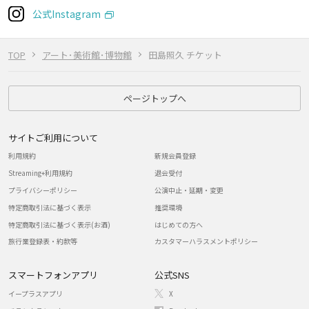
公式Instagram
TOP
アート･美術館･博物館
田島照久 チケット
ページトップへ
サイトご利用について
利用規約
新規会員登録
Streaming+利用規約
退会受付
プライバシーポリシー
公演中止・延期・変更
特定商取引法に基づく表示
推奨環境
特定商取引法に基づく表示(お酒)
はじめての方へ
旅行業登録表・約款等
カスタマーハラスメントポリシー
スマートフォンアプリ
公式SNS
イープラスアプリ
X