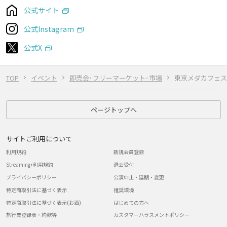
公式サイト
公式Instagram
公式X
TOP
イベント
即売会･フリーマーケット･市場
東京メダカフェス
ページトップへ
サイトご利用について
利用規約
新規会員登録
Streaming+利用規約
退会受付
プライバシーポリシー
公演中止・延期・変更
特定商取引法に基づく表示
推奨環境
特定商取引法に基づく表示(お酒)
はじめての方へ
旅行業登録表・約款等
カスタマーハラスメントポリシー