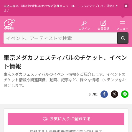
申込内容のご確認やお問い合わせなど各種メニューは、
こちらをタップしてご確認くだ
さい
チケット予約・購入・販売のイープラス
ログイン
会員登録
メニュー
検
東京メダカフェスティバルのチケット、イベン
ト情報
東京メダカフェスティバルのイベント情報をご紹介します。イベントの
チケット情報や関連画像、動画、記事など、様々な情報コンテンツをお
届けします。
シェア
Twitter
li
SHARE
お気に入りに登録する
登録すると先行販売情報等が受け取れます