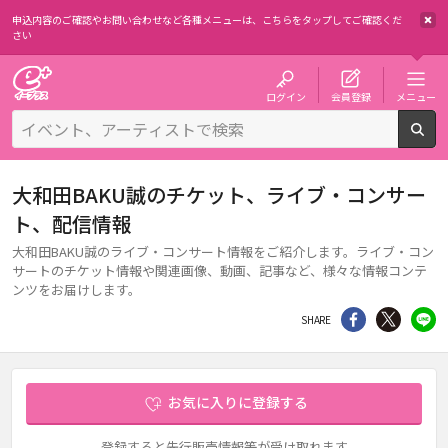
申込内容のご確認やお問い合わせなど各種メニューは、
こちらをタップしてご確認くだ
さい
チケット予約・購入・販売のイープラス
ログイン
会員登録
メニュー
検
大和田BAKU誠のチケット、ライブ・コンサー
ト、配信情報
大和田BAKU誠のライブ・コンサート情報をご紹介します。ライブ・コン
サートのチケット情報や関連画像、動画、記事など、様々な情報コンテ
ンツをお届けします。
シェア
Twitter
li
SHARE
お気に入りに登録する
登録すると先行販売情報等が受け取れます