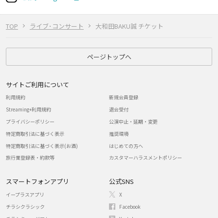
TOP
ライブ･コンサート
大和田BAKU誠 チケット
ページトップへ
サイトご利用について
利用規約
新規会員登録
Streaming+利用規約
退会受付
プライバシーポリシー
公演中止・延期・変更
特定商取引法に基づく表示
推奨環境
特定商取引法に基づく表示(お酒)
はじめての方へ
旅行業登録表・約款等
カスタマーハラスメントポリシー
スマートフォンアプリ
公式SNS
イープラスアプリ
X
チラシクラシック
Facebook