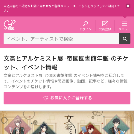
申込内容のご確認やお問い合わせなど各種メニューは、
こちらをタップしてご確認くだ
さい
チケット予約・購入・販売のイープラス
ログイン
会員登録
メニュー
検
文豪とアルケミスト展 -帝國図書館年鑑-のチケ
ット、イベント情報
文豪とアルケミスト展 -帝國図書館年鑑-のイベント情報をご紹介しま
す。イベントのチケット情報や関連画像、動画、記事など、様々な情報
コンテンツをお届けします。
お気に入りに登録する