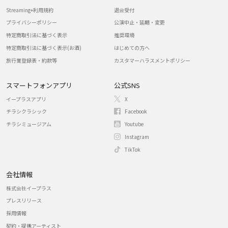
Streaming+利用規約
退会受付
プライバシーポリシー
公演中止・延期・変更
特定商取引法に基づく表示
推奨環境
特定商取引法に基づく表示(お酒)
はじめての方へ
旅行業登録表・約款等
カスタマーハラスメントポリシー
スマートフォンアプリ
公式SNS
イープラスアプリ
X
チラシクラシック
Facebook
チラシミュージアム
Youtube
Instagram
TikTok
会社情報
株式会社イープラス
プレスリリース
採用情報
契約・提携アーティスト