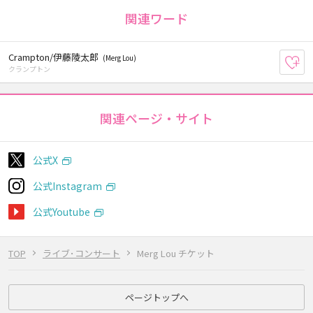
関連ワード
Crampton/伊藤陵太郎
(Merg Lou)
お
クランプトン
関連ページ・サイト
公式X
公式Instagram
公式Youtube
TOP
ライブ･コンサート
Merg Lou チケット
ページトップへ