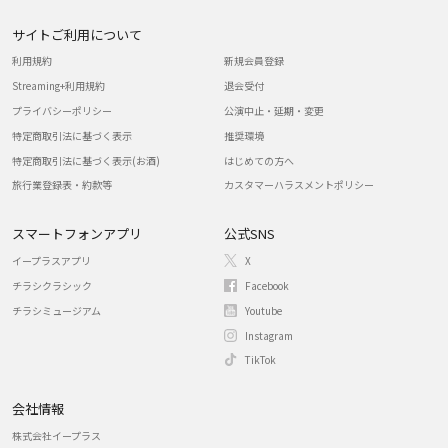
サイトご利用について
利用規約
新規会員登録
Streaming+利用規約
退会受付
プライバシーポリシー
公演中止・延期・変更
特定商取引法に基づく表示
推奨環境
特定商取引法に基づく表示(お酒)
はじめての方へ
旅行業登録表・約款等
カスタマーハラスメントポリシー
スマートフォンアプリ
公式SNS
イープラスアプリ
X
チラシクラシック
Facebook
チラシミュージアム
Youtube
Instagram
TikTok
会社情報
株式会社イープラス