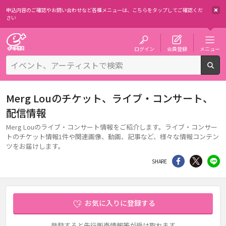
申込内容のご確認やお問い合わせなど各種メニューは、
こちらをタップしてご確認くだ
さい
チケット予約・購入・販売のイープラス
ログイン
会員登録
メニュー
検
Merg Louのチケット、ライブ・コンサート、
配信情報
Merg Louのライブ・コンサート情報をご紹介します。ライブ・コンサー
トのチケット情報1件や関連画像、動画、記事など、様々な情報コンテン
ツをお届けします。
シェア
Twitter
li
SHARE
お気に入りに登録する
登録すると先行販売情報等が受け取れます