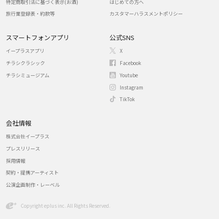
特定商取引法に基づく表示(お酒)
はじめての方へ
旅行業登録表・約款等
カスタマーハラスメントポリシー
スマートフォンアプリ
公式SNS
イープラスアプリ
X
チラシクラシック
Facebook
チラシミュージアム
Youtube
Instagram
TikTok
会社情報
株式会社イープラス
プレスリリース
採用情報
契約・提携アーティスト
公演企画制作・レーベル
Copyright eplus inc. All Rights Reserved.