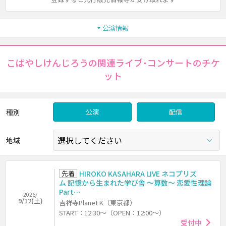
公演情報
こばやしけんじろうの関連ライブ･コンサートのチケ
ット
種別
公演
配信
地域
先着
HIROKO KASAHARA LIVE ネコプリズ
ム 記憶から生まれた学び舎 ～算数～ 恋愛性理論
Part…
2026/
9/12(土)
吉祥寺Planet K（東京都）
START：12:30～（OPEN：12:00～）
受付中