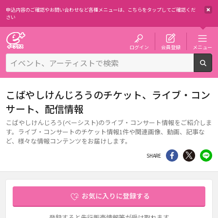
申込内容のご確認やお問い合わせなど各種メニューは、
こちらをタップしてご確認くだ
さい
チケット予約・購入・販売のイープラス
ログイン
会員登録
メニュー
検
こばやしけんじろうのチケット、ライブ・コン
サート、配信情報
こばやしけんじろう(ベーシスト)のライブ・コンサート情報をご紹介しま
す。ライブ・コンサートのチケット情報1件や関連画像、動画、記事な
ど、様々な情報コンテンツをお届けします。
シェア
Twitter
li
SHARE
お気に入りに登録する
登録すると先行販売情報等が受け取れます