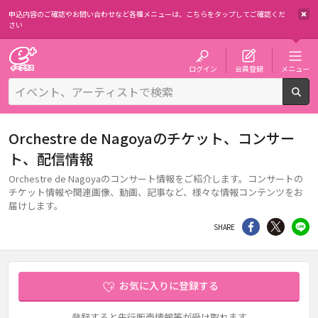
申込内容のご確認やお問い合わせなど各種メニューは、
こちらをタップしてご確認くだ
さい
チケット予約・購入・販売のイープラス
ログイン
会員登録
メニュー
検
Orchestre de Nagoyaのチケット、コンサー
ト、配信情報
Orchestre de Nagoyaのコンサート情報をご紹介します。コンサートの
チケット情報や関連画像、動画、記事など、様々な情報コンテンツをお
届けします。
シェア
Twitter
li
SHARE
お気に入りに登録する
登録すると先行販売情報等が受け取れます