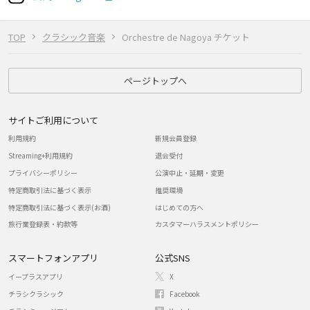
TOP
クラシック音楽
Orchestre de Nagoya チケット
ページトップへ
サイトご利用について
利用規約
新規会員登録
Streaming+利用規約
退会受付
プライバシーポリシー
公演中止・延期・変更
特定商取引法に基づく表示
推奨環境
特定商取引法に基づく表示(お酒)
はじめての方へ
旅行業登録表・約款等
カスタマーハラスメントポリシー
スマートフォンアプリ
公式SNS
イープラスアプリ
X
チラシクラシック
Facebook