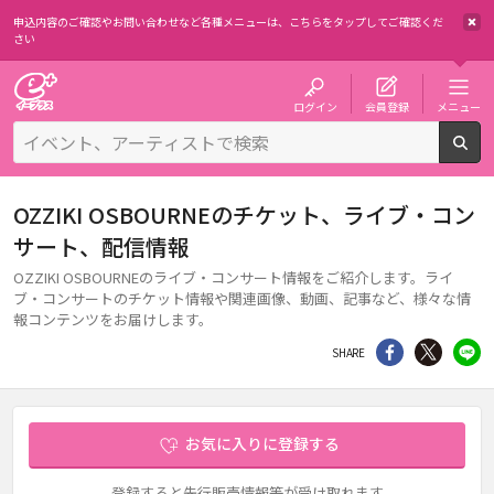
申込内容のご確認やお問い合わせなど各種メニューは、
こちらをタップしてご確認くだ
さい
チケット予約・購入・販売のイープラス
ログイン
会員登録
メニュー
検
OZZIKI OSBOURNEのチケット、ライブ・コン
サート、配信情報
OZZIKI OSBOURNEのライブ・コンサート情報をご紹介します。ライ
ブ・コンサートのチケット情報や関連画像、動画、記事など、様々な情
報コンテンツをお届けします。
シェア
Twitter
li
SHARE
お気に入りに登録する
登録すると先行販売情報等が受け取れます