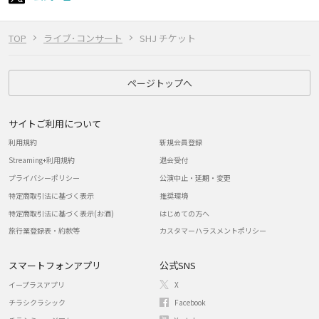
TOP
ライブ･コンサート
SHJ チケット
ページトップへ
サイトご利用について
利用規約
新規会員登録
Streaming+利用規約
退会受付
プライバシーポリシー
公演中止・延期・変更
特定商取引法に基づく表示
推奨環境
特定商取引法に基づく表示(お酒)
はじめての方へ
旅行業登録表・約款等
カスタマーハラスメントポリシー
スマートフォンアプリ
公式SNS
イープラスアプリ
X
チラシクラシック
Facebook