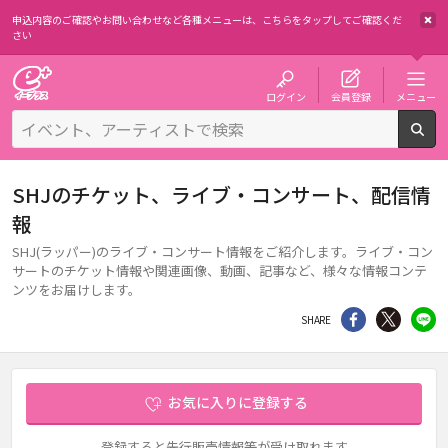
申込内容のご確認やお問い合わせなど各種メニューは、
こちらをタップしてご確認くだ
さい
チケット予約・購入・販売のイープラス
ログイン
会員登録
メニュー
検
SHJのチケット、ライブ・コンサート、配信情
報
SHJ(ラッパー)のライブ・コンサート情報をご紹介します。ライブ・コン
サートのチケット情報や関連画像、動画、記事など、様々な情報コンテ
ンツをお届けします。
シェア
Twitter
li
SHARE
お気に入りに登録する
登録すると先行販売情報等が受け取れます