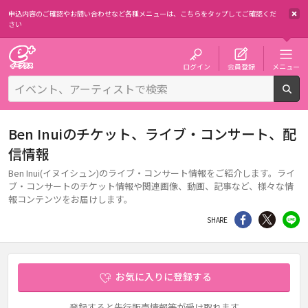
申込内容のご確認やお問い合わせなど各種メニューは、
こちらをタップしてご確認くだ
さい
チケット予約・購入・販売のイープラス
ログイン
会員登録
メニュー
検
Ben Inuiのチケット、ライブ・コンサート、配
信情報
Ben Inui(イヌイシュン)のライブ・コンサート情報をご紹介します。ライ
ブ・コンサートのチケット情報や関連画像、動画、記事など、様々な情
報コンテンツをお届けします。
シェア
Twitter
li
SHARE
お気に入りに登録する
登録すると先行販売情報等が受け取れます