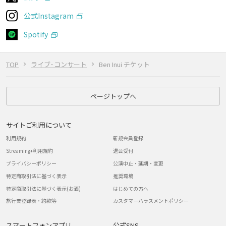
公式Instagram
Spotify
TOP
ライブ･コンサート
Ben Inui チケット
ページトップへ
サイトご利用について
利用規約
新規会員登録
Streaming+利用規約
退会受付
プライバシーポリシー
公演中止・延期・変更
特定商取引法に基づく表示
推奨環境
特定商取引法に基づく表示(お酒)
はじめての方へ
旅行業登録表・約款等
カスタマーハラスメントポリシー
スマートフォンアプリ
公式SNS